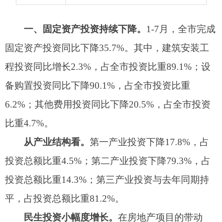
6.2%
；其他费用投资同比下降
20.5%
，占全市投资
比重
4.7%
。
从产业结构看。
第一产业投资下降
17.8%
，占
投资总额比重
4.5%
；第二产业投资下降
79.3%
，占
投资总额比重
14.3%
；第三产业
投资
与去年同期持
平，占投资总额比重
81.2%
。
民生投资小幅度增长。
在房地产项目的带动
下，全市民生投资同比增长
2.6%
，拉动投资增长
1
个百分点，占全市固定资产投资比重
61.3%
。其
中，房地产业
投资
增长
18.9%
，占投资总额比重
49.8%
，教育业
投资
同比下降
479%
，卫生和社会工
作业
投资
同比增长
83.7%
，文化、体育和娱乐业
投
资
同比下降
0.3%
。
二、房地产开发销售持续快速增长。
1-7
月，全