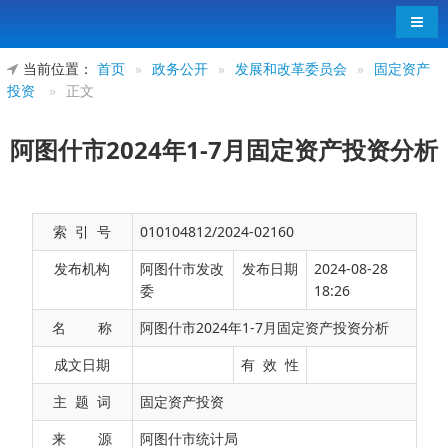
导航
当前位置：
首页
»
政务公开
»
发展和改革委员会
»
固定资产
投资
»
正文
阿图什市2024年1-7月固定资产投资分析
索 引 号
010104812/2024-02160
发布机构
阿图什市发改
发布日期
2024-08-28
委
18:26
名 称
阿图什市2024年1-7月固定资产投资分析
一、固定资产投资持续下降。
1-7
月，全市完成
成文日期
有 效 性
固定资产投资同比下降
35.7%
。其中，建筑安装工
主 题 词
固定资产投资
程投资同比增长
2.3%
，占全市投资比重
89.1%
；设
来 源
阿图什市统计局
备购置投资同比下降
90.1%
，占全市投资比重