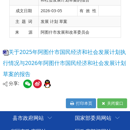
行情况与2026年阿图什市国民经济和社会发展计划
成文日期
2026-03-05
有 效 性
草案的报告
主 题 词
发展 计划 草案
来 源
阿图什市发展和改革委员会
分享:
打印本页
关闭窗口
县市政府网站
国家部委局网站