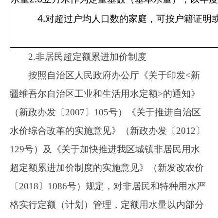
工业、经营服务业和基
5.75
非居民用水
建用水
洗车业、纯净水制造业
18.5
特种行业用水
用水
备注：
1.
以上价格含水资源费
0.09
元
/
立方米，非居民污水
费、污水处理费和各种附加不实行累进加价。
2.
对
“
两高一剩
”
（高耗能、高污染、产能严重过剩）行业
收。
3.
非居民用水和特种用水定额（计划）由水行业主管部门
居民阶梯水量和非居民超定额水量由行业主