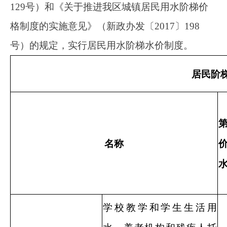
备注：
1.
以上价格含水资源费
0.09
元
/
立方米，污水处理费
1.2
2.
对未实行
“
一户一表
”
的居民合表用户和执行居民水价
机构等社会福利场所生活用水、社区组织工作用房和居民公
价，按第一档阶梯水价执行。
3.
用水定额：居民生活用水阶梯水价分为三档，按照《
格〔
2013
〕
2676
号）文件中
“
各地城市居民生活用水阶梯水
水量
2.6
立方米作为定量基数（基本水量），以年度用水量为
4.
对超过户均人口数的家庭，可按户籍证明或暂住证明
2.非居民超定额累进加价制度
按照自治区人民政府办公厅《关于印发<新
疆维吾尔自治区工业和生活用水定额>的通知》
（新政办发〔2007〕105号）《关于推进自治区
水价综合改革的实施意见》（新政办发〔2012〕