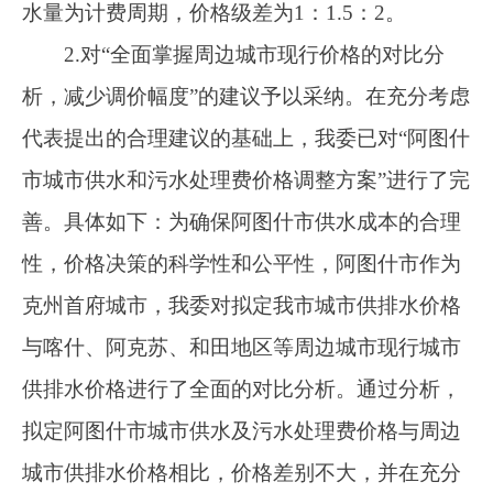
二是脱贫攻坚期间，党中央、自治区、自治州及
阿图什市委大力支持之下，投入巨大资金，建设
农村饮水安全工程，保障4乡3镇广大农牧民吃上
安全、放心水。哈拉峻乡、吐古买提乡等牧区容
易受到山洪灾害的影响大，维修养护成本较高，
管理人员经费大，而且随着社会经济的发展，材
料费、人工费逐渐增长的原因，所需成本较大，
为了已建农村饮水安全工程长效运行，需要调整
水价。三是本次《阿图什市农村饮用水价格调整
方案》根据阿图什市供水总站近三年的经营成本
及各乡（镇）农村居民的经济承受能力等因素制
定，符合实现阿图什市农村供水价格合理合规和
农村供水事业持续健康发展需求。
六、实施