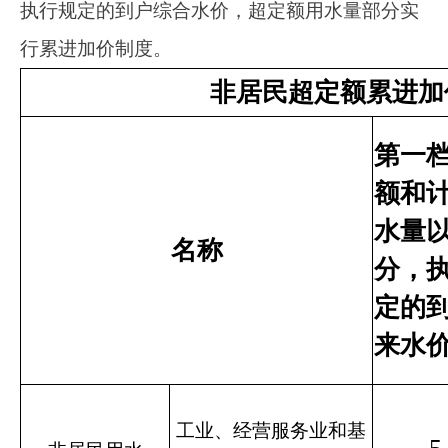
管部门按照自治区相关规定结合阿图什市实际情
况具体制定，报请市人民政府批准后按水价政策
执行。
三、拟调整阿图什市农村饮用水费用价格调
整方案
1.居民生活用水价格1.81元/立方米；
2.非居民用水价格1.84元/立方米；
3.特种行业用水价格5.25元/立方米。
四、听证会参加人对听证方案的意见、建议
经论证和讨论，有表决权的40名代表中37名
代表同意调整意见、3名代表表决意见无效，同
时对《方案》提出了自己的意见和建议。
归纳听证代表的意见和建议，主要有以下几
点：