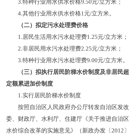
号）的规定，实行居民用水阶梯水价制度。
居民阶梯水价制度
第一档：基
名称
价（到户综
水量：
0-125
学校教学和学生生活用
水、养老机构和残疾人托
养机构等社会福利场所生
居民生活用水
活用水、社区组织工作用
房和居民公益性服务设施
用水及行政事业单位用水