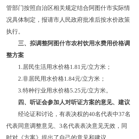
档，明确了用水量及计费周期。具体如下：居民
生活用水阶梯水价分为三档，按照《关于加快建
立完善城镇居民用水阶梯价格制度的指导意见》
（发改价格〔2013〕2676号）文件中“各地城市
居民生活用水阶梯水量建议值”，采取按户定量的
方式。按照户均4人测算，每人每月人均用水量
2.6立方米作为定量基数（基本水量），以年度用
水量为计费周期，价格级差为1：1.5：2。
2.对“全面掌握周边城市现行价格的对比分
析，减少调价幅度”的建议予以采纳。在充分考虑
代表提出的合理建议的基础上，我委已对“阿图什
市城市供水和污水处理费价格调整方案”进行了完
善。具体如下：为确保阿图什市供水成本的合理
性，价格决策的科学性和公平性，阿图什市作为