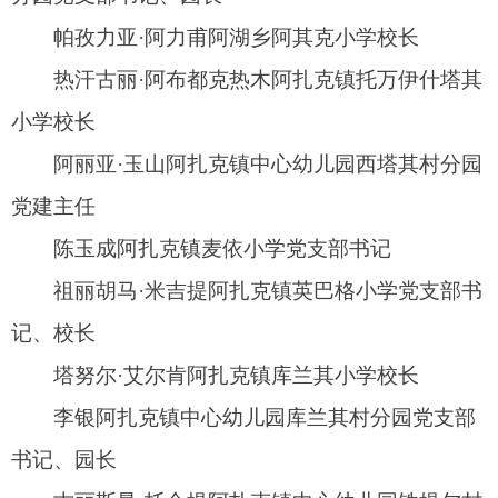
吴晶上阿图什镇中心幼儿园奥提亚克村分园党
支部书记、园长
唐努尔·萨吾提上阿图什镇中心幼儿园博斯坦村
分园党支部书记、园长
米亚思尔·阿不力孜上阿图什镇中心幼儿园乌恰
村分园党支部书记、园长
管民娟上阿图什镇中心幼儿园博依萨克村分园
党支部书记、园长
库尔班江·吾休尔上阿图什镇博依萨克小学校长
胡书华松他克镇中心小学校长
朱彩虹松他克镇托库勒小学党支部书记
杨成程松他克镇中心幼儿园亚喀巴格村分园党
支部书记、园长
阿依米热·克山松他克镇中心幼儿园党支部书