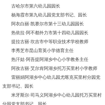
李银阿扎克镇中心幼儿园库兰其村分园党支部
书记、园长
古丽斯曼·托合提阿扎克镇中心幼儿园铁提尔村
分园党支部书记、园长
排日扎提·阿布力米提阿扎克镇翁艾日克小学校
长
艾合买提·吾守尔上阿图什镇喀尔果勒小学党支
部书记、校长
陈琴上阿图什镇奥提亚克小学教师
李小静上阿图什镇依克萨克小学党支部书记
冯丹上阿图什镇塔库提小学党支部书记
金慧萍上阿图什镇中心小学党支部书记
热依汗古丽·玉苏甫上阿图什镇依克萨克教育集
团副校长