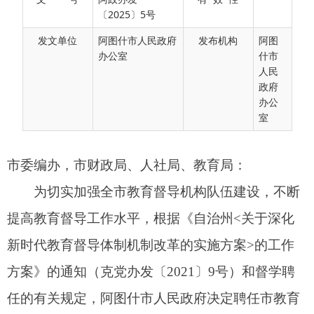
〔2025〕5号
市委编办，市财政局、人社局、教育局：
发文单位
阿图什市人民政府
发布机构
阿图
为切实加强全市教育督导机构队伍建设，不断
办公室
什市
人民
提高教育督导工作水平，根据《自治州<关于深化
政府
新时代教育督导体制机制改革的实施方案>的工作
办公
室
方案》的通知（克党办发〔2021〕9号）和督学聘
任的有关规定，阿图什市人民政府决定聘任市教育
局党组副书记、局长阿不都克力木·艾尔肯为总督
学，市教育局党组成员、副局长冯秀松、高培军为
副总督学，巩鹤等26名同志为阿图什市人民政府督
学，海如拉·艾拉等67名同志为特约阿图什市人民政
府督学，共同构成第五届阿图什市人民政府督学队
伍体系，聘期三年。在聘期间，若督学人员发生工
作调动、离职等影响履职的情况，所在单位应及时