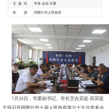
主 题 词
常务 会议 纪要
来 源
阿图什市人民政府
7月26日，市委副书记、市长艾合买提·买买提
主持召开阿图什市十届人民政府第六十九次常务会
议，传达学习了《习近平论以人民为中心》，讨论
研究了《关于审议阿图什市天门景区35KV输变电工
程及旅游服务配套项目国土空间总体规划重点建设
项目增补方案
的
请示》《关于发布克州师范学校
（市种子站）家属院棚户区改造房屋征收公告的请
示》《关于发布阿图什市葱岭片区棚户区改造房屋
征收公告的请示》等事项。