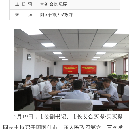
主 题 词
常务 会议 纪要
来 源
阿图什市人民政府
5月19日，市委副书记、市长艾合买提·买买提
同志主持召开阿图什市十届人民政府第六十三次常
务会议，传达学习了《习近平对“十五五”规划编制
工作作出重要指示精神》《生态环境保护督察工作
条例（第五章）》，讨论研究了《关于委托第三方
运营管理阿图什市路灯、亮化等市政照明用电设施
的请示》《关于提请审议阿图什市推行政务服务事
项告知承诺制和容缺受理服务实施方案（送审稿）
的请示》《关于阿图什市水务投资发展有限责任公