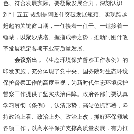
动习近平生态文明思想落实落地。
会议强调，
市政府党组班子成员，政府各部门
要提高政治站位，切实把思想和行动统一到党中
央、国务院部署要求上来，以自治区第五生态环境
保护督察整改为契机，持续加强生态文明建设和生
态环境保护力度，深入打好污染防治攻坚战，确保
督察反馈问题全部整改落实到位。要以自治区生态
环境保护督察报告反馈问题整改为重点，将督察期
间整改与落实阿图什市生态环境保护“十四五”规划
重点任务、深入打好污染防治攻坚战等工作相融
合，加快构建生态环境治理体系，不断提高生态环
境综合治理效能。要严格落实生态环境保护“党政同
责、一岗双责”，不折不扣对照整改方案一项一项整
改销号，确保所有问题真整改、改到位，推动党中