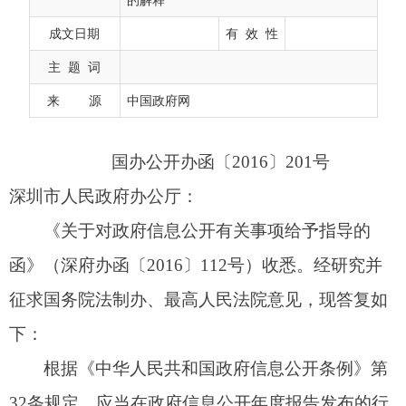
深圳市人民政府办公厅：
成文日期
有 效 性
《关于对政府信息公开有关事项给予指导的
主 题 词
函》（深府办函〔2016〕112号）收悉。经研究并
来 源
中国政府网
征求国务院法制办、最高人民法院意见，现答复如
下：
根据
《中华人民共和国政府信息公开条例》
第
32条规定，应当在政府信息公开年度报告发布的行
政诉讼案件数量，是“因政府信息公开申请行政复
议、提起行政诉讼的情况”。行政复议机关作为共同
被告的行政诉讼案件，主要的案由是原行为主体的
政府信息公开行为，行政复议机关是因为履行行政
复议职责成为原行为主体的共同被告，不是直接因
为政府信息公开而被提起行政诉讼。据此，行政机
关在依据
《中华人民共和国政府信息公开条例》
的