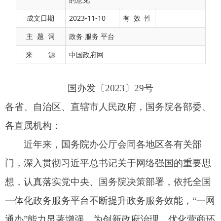
各省、自治区、直辖市人民政府，国务院各部委、
成文日期
2023-11-10
有 效 性
各直属机构：
主 题 词
政务 服务 平台
近年来，国务院办公厅会同各地区各有关部
来 源
中国政府网
门，深入贯彻习近平总书记关于网络强国的重要思
想，认真落实党中央、国务院决策部署，依托全国
一体化政务服务平台不断提升政务服务效能，“一网
通办”能力显著增强，为创新政府治理、优化营商环
境提供了有力支撑。但聚焦企业和群众所思所盼，
实现政务服务从“能办”向“好办”转变仍然面临制度
规范不够健全、业务办理不够便捷、平台支撑能力
不足等问题，需加大力度持续推进和迭代创新，不
断提升企业和群众的获得感和满意度。为系统总结
政务服务效能提升“双十百千”工程经验，全面巩固
实践成果，围绕为民办实事、惠企优服务、“高效办