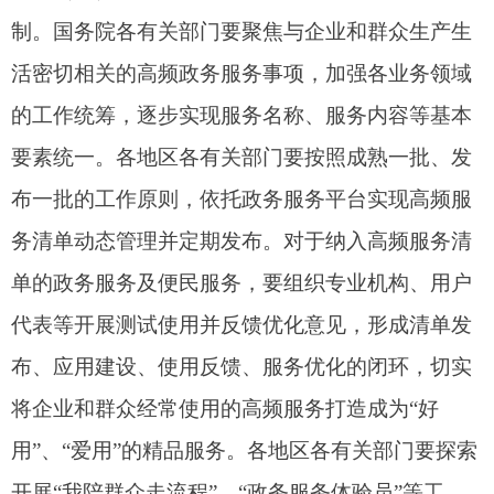
绕“高效办成一件事”加强协同配合，依托全国一体
化政务服务平台持续推动更多跨部门、跨层级“一件
事一次办”，扩大“跨省通办”、“区域通办”范围，实
现更多服务异地能办、就近可办。鼓励推广延时、
错峰、“周末不打烊”等服务模式，满足群众差异化
办事需求。
（五）强化新技术应用赋能机制。
依托全国一
体化政务服务平台，探索利用大数据、人工智能、
区块链等新技术，分析预判企业和群众办事需求，
通过智能问答、智能预审、智能导办等方式，建设
企业服务空间和个人服务空间，提供智能化、个性
化、精准化服务，推动惠企利民政策和服务“免申即
享、直达直享、快享快办”。以政务服务码为载体，
推进各类卡、码、证承载的数据互通和服务融合，