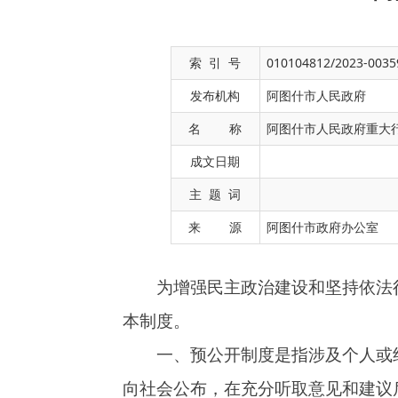
索 引 号
010104812/2023-0035
发布机构
阿图什市人民政府
名 称
阿图什市人民政府重大
成文日期
为增强民主政治建设和坚持依法行政，提高
主 题 词
本制度。
来 源
阿图什市政府办公室
一、预公开制度是指涉及个人或组织的重大
向社会公布，在充分听取意见和建议后进行调整
二、预公开以依法、及时、真实、公正和不
三、根据本单位实际，应实施预公开制度的
（一）涉及本单位的发展战略、发展计划、
（二）涉及全局性的重要事项或重大决策；