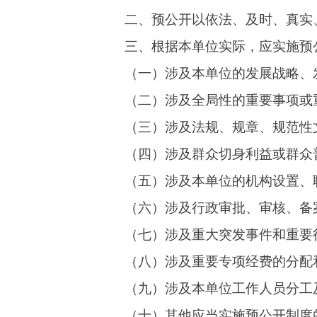
（三）涉及法规、规章、规范性文件及其他
（四）涉及群众切身利益或群众普遍关心的
（五）涉及本单位的机构设置、职能和设定
（六）涉及行政审批、审核、备案等行政职
（七）涉及重大突发事件和重要行政执法行
（八）涉及重要专项经费的分配和使用情况
（九）涉及本单位工作人员分工及调整变化
（十）其他应当实施预公开制度的事项。
四、预公开采取的方式有：
（一）通过广播、电视、报刊等媒体向社会
（二）通过设立固定的信息公开栏向社会及
（三）通过召开新闻发布会向社会及公众预
（四）通过政府门户网站向社会及公众预公
（五）其他便于社会及公众知晓的形式。
五、预公开时间自本单位作出预公开决定向