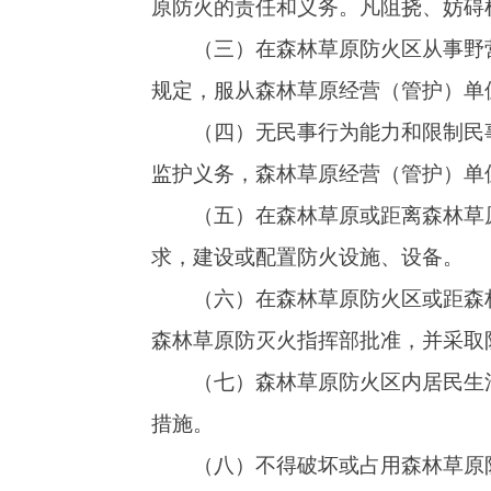
措施。
（八）不得破坏或占用森林草原防火设施、
（九）任何单位和个人发现森林草原火情，
等有关部门报告。
（十）各乡镇（街道）要加大宣传力度，充
微信等载体广泛宣传，让森林草原禁火令家喻户
五、处罚措施
凡在森林和草原防火禁火期违反本禁令规定
民共和国治安管理处罚法》《森林防火条例》《
《新疆维吾尔自治区草原防火实施办法》等法律
严重的，将依法移交司法机关追究刑事责任。
六、火情报告
阿图什市消防救援大队：0908-119、0908-42
阿图什市应急管理局值班电话：0908-42210