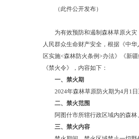
区实施<森林防火条例>办法》《新疆维吾尔自
《禁火令》，内容如下：
一、禁火期
2024年森林草原防火期为4月1日至11月30
二、禁火范围
阿图什市所辖行政区域内的森林、草原、林
三、禁火内容
禁火期间，禁火区域禁止一切野外用火。凡
下行为：
（一）携带火源、火种及易燃易爆物品。
（二）坟头烧纸或烧香、燃放烟花爆竹、吸
（三）投放空中移动火源。
（四）未经批准的施工用火。
（五）农林结合部位烧秸秆、烧荒、焚烧地
（六）其他易引发森林火灾的行为。