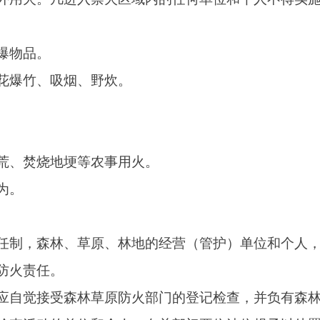
、草原、林地的经营（管护）单位和个人，在
森林草原防火部门的登记检查，并负有森林草
单位和个人，有关部门要依法依规予以处置。
旅游等活动的，要严格遵守森林草原防火有关
全管理。
人进入森林草原防火区，监护人要履行有效的
监督管理职责。
范围内修筑工程设施的，应当按照森林草原防火要
0米范围进行爆破、勘察和施工等活动，必须由市
做好灭火准备工作。
入防火区的交通工具，要按规定落实相应防火