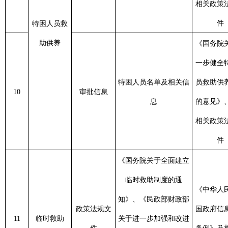
救助标准、申请材料、
12
办事指南
制度的通知》、
息之日
办理流程、办理时间、
各地相关政策法
工
地点、联系方式
规文件
临时救助
《国务院关于全
支出型临时救助对象名
面建立临时救助
制定
审核审批信
13
单、救助金额、救助事
制度的通知》、
息之日
息
由
各地相关政策法
工
规文件
国务院《关于全
困难残疾人
支出型残疾人生活补贴
面建立困难残疾
制定
审批流程、
14
生活补贴金
和护理补贴对象名单、
人生活补贴和重
息之日
核准发放
发放
补贴金额、救助事由
度残疾人护理补
工
贴制度的意见》