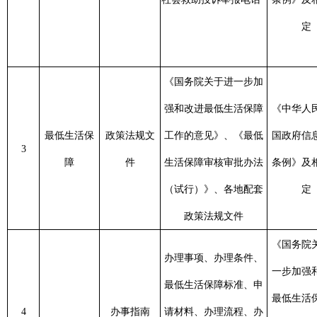
政策法规文件
《国务院关于进
办理事项、办理条件、
一步加强和改进
最低生活保障标准、申
制定
最低生活保障工
4
办事指南
请材料、办理流程、办
息之日
作的意见》、各
理时间、地点、联系方
工
地相关政策法规
式
文件
《国务院关于进
一步加强和改进
制定
最低生活保
初审对象名单及相关信
最低生活保障工
5
审核信息
息之
障
息
作的意见》、各
示7
地相关政策法规
文件
《国务院关于进