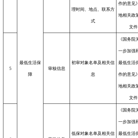
一步加强和改进
制定
低保对象名单及相关信
最低生活保障工
6
审批信息
息之
息
作的意见》、各
示7
地相关政策法规
文件
《国务院关于进一步健
全特困人员救助供养制
度的意见》、民政部关
于印发《特困人员认定
《中华人民共和
制定
政策法规文
办法》的通知、民政部
国政府信息公开
7
息之日
件
关于贯彻落实《国务院
条例》及相关规
工
关于进一步健全特困人
定
员救助供养制度的意
特困人员救
见》的通知、各地配套
助供养