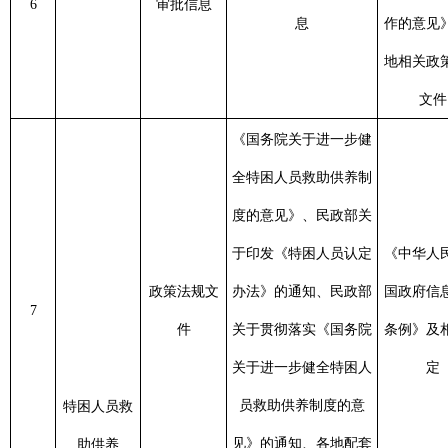
政策法规文件
《国务院关于进
办理事项、办理条件、
一步健全特困人
制定
救助供养标准、申请材
员救助供养制度
8
办事指南
息之日
料、办理流程、办理时
的意见》、各地
工
间、地点、联系方式
相关政策法规文
件
《国务院关于进
一步健全特困人
制定
初审对象名单及相关信
员救助供养制度
9
审核信息
息之日
息、终止供养名单
的意见》、各地
工
相关政策法规文
件
特困人员救
助供养
《国务院关于进