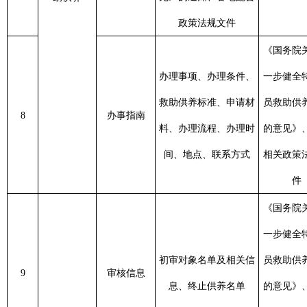
一步健全特困人
制定
特困人员名单及相关信
员救助供养制度
10
审批信息
息之日
息
的意见》、各地
工
相关政策法规文
件
《国务院关于全面建立
临时救助制度的通
《中华人民共和
知》、《民政部财政部
制定
政策法规文
国政府信息公开
11
临时救助
关于进一步加强和改进
息之日
件
条例》及相关规
临时救助工作的意
工
定
见》、各地配套政策法
规文件
《国务院关于全
办理事项、办理条件、
面建立临时救助
制定