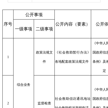
制定
政策法规文
《社会救助暂行办法》
国政府信息公开
1
息之日
件
各地配套政策法规文件
条例》及相关规
工作日
定
综合业务
《中华人民共和
制定
社会救助信访通讯地址
国政府信息公开
2
监督检查
息之日
社会救助投诉举报电话
条例》及相关规
工作日
定
《国务院关于进一步加
强和改进最低生活保障
《中华人民共和
最低生活保
政策法规文
工作的意见》、《最低
国政府信息公开
制定
3
障
件
生活保障审核审批办法
条例》及相关规
息
（试行）》、各地配套
定