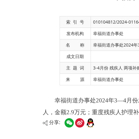
索 引 号
010104812/2024-0116
发布机构
幸福街道办事处
名 称
幸福街道办事处2024
成文日期
幸福街道办事处
202
4
年
3
—
4
月
份发放
残疾
主 题 词
3-4月份 残疾人 两项补
人，
金额
2.9
万元；重度残疾人护理补贴人数
360
来 源
幸福街道办事处
分享: