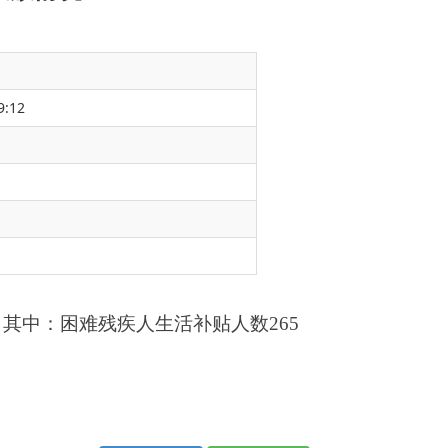
9:12
活补贴
人数
265