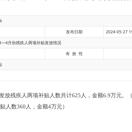
4
发布日期
2024-05-27 1
年3—4月份残疾人两项补贴发放情况
有 效 性
人两项补贴
人数共计
625
人，金额
6.9
万
元
。（
其中：困难残疾人生
贴
人，金额
4
万元）