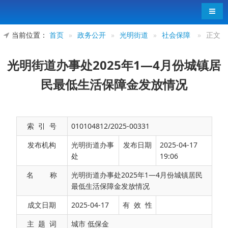
导航
当前位置：
首页
»
政务公开
»
光明街道
»
社会保障
»
正文
光明街道办事处2025年1—4月份城镇居
民最低生活保障金发放情况
索 引 号
010104812/2025-00331
发布机构
光明街道办事
发布日期
2025-04-17
处
19:06
名 称
光明街道办事处2025年1—4月份城镇居民
最低生活保障金发放情况
光明街道办事处2025年1—4月份发放城镇居民
成文日期
2025-04-17
有 效 性
最低生活保障金共计206.57万元。
主 题 词
城市 低保金