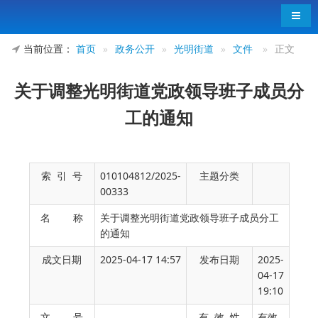
导航
当前位置：
首页
»
政务公开
»
光明街道
»
文件
»
正文
关于调整光明街道党政领导班子成员分
工的通知
索 引 号
010104812/2025-
主题分类
00333
名 称
关于调整光明街道党政领导班子成员分工
的通知
成文日期
2025-04-17 14:57
发布日期
2025-
04-17
19:10
各社区、三办三中心：
文 号
有 效 性
有效