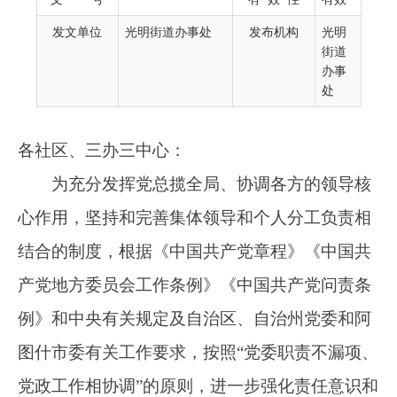
为充分
发挥党总揽全局、协调各方的领导核
发文单位
光明街道办事处
发布机构
光明
心作用
，坚持和完善集体领导和个人分工负责相
街道
办事
结合的制度，根据《中国共产党章程》《中国共
处
产党地方委员会工作条例》《中国共产党问责条
例》和中央有关规定及自治区、自治州党委和阿
图什市委有关工作要求，按照“党委职责不漏项、
党政工作相协调”的原则，进一步强化责任意识和
担当精神，使每名党政班子成员各司其职、各负
其责，结合街道实际，现将光明街道党政班子成
员工作分工调整如下：
1.武发儒同志 街道党工委书记，主持街道
党工委全盘工作。统筹党的建设、双拥等工作。
2.阿伍提江·伊拉木同志 街道党工委副书
记、办事处主任。主持街道办事处全盘工作；统