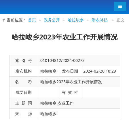
导航
当前位置：
首页
»
政务公开
»
哈拉峻乡
»
涉农补贴
»
正文
哈拉峻乡2023年农业工作开展情况
索 引 号
010104812/2024-00273
发布机构
哈拉峻乡
发布日期
2024-02-20 18:29
名 称
哈拉峻乡2023年农业工作开展情况
一、2023年工作开展情况
成文日期
有 效 性
一是2023年计划播种冬小麦2000亩，实际播种
主 题 词
哈拉峻乡 农业工作
冬小麦2268.6亩，完成率113.43%；
来 源
哈拉峻乡
二是2023年计划播种春小麦3000亩，实际播种
春小麦3773.1亩，完成率125.77%；