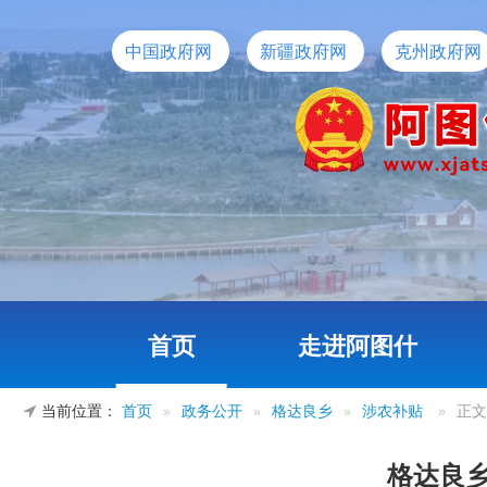
中国政府网
新疆政府网
克州政府网
首页
走进阿图什
当前位置：
首页
»
政务公开
»
格达良乡
»
涉农补贴
»
正文
格达良乡