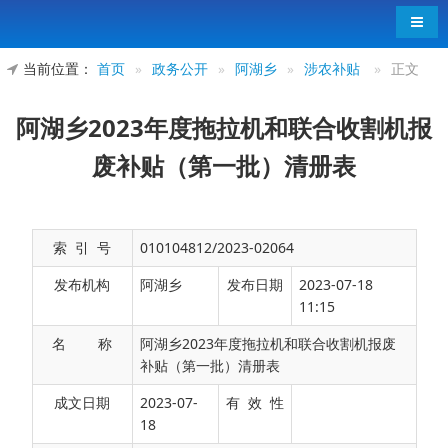
导航
当前位置：
首页
»
政务公开
»
阿湖乡
»
涉农补贴
»
正文
阿湖乡2023年度拖拉机和联合收割机报
废补贴（第一批）清册表
索 引 号
010104812/2023-02064
发布机构
阿湖乡
发布日期
2023-07-18
11:15
名 称
阿湖乡2023年度拖拉机和联合收割机报废
补贴（第一批）清册表
补贴金额
成文日期
2023-07-
有 效 性
序号
姓名
补贴标准
村
18
（元）