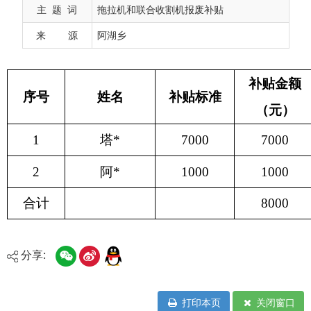
主 题 词
拖拉机和联合收割机报废补贴
1
塔*
7000
7000
光明
来 源
阿湖乡
2
阿
*
1000
1000
阿其
合计
8000
分享:
打印本页
关闭窗口