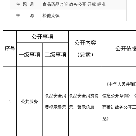
一级事项
二级事项
主 题 词
食品药品监管 政务公开 开标 标准
来 源
松他克镇
《中华人民共和国政府
信息
食品安全消
食品安全消费提
信息公开条例》
《关于全
1
公共服务
日起7
费提示警示
示、警示信息
面推进政务公开工作的意
日内
见》
应急组织机构及
《中华人民共和国政府信
职责、应急保
信息
食品安全应
息公开条例》
《关于全面
2
障、监测预警、
日起2
急处置
推进政务公开工作的意
应急响应、热点
作日
见》
问题落实情况等