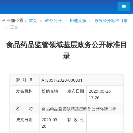
导航
当前位置：
首页
»
政务公开
»
松他克镇
»
政务公开标准目录
»
正文
食品药品监管领域基层政务公开标准目
录
索 引 号
ATS051-2020-000031
发布机构
松他克镇
发布日期
2025-05-26
17:26
名 称
食品药品监管领域基层政务公开标准目录
公开事项
成文日期
2025-05-
有 效 性
公开内容
26
序号
公开依据
公
（要素）