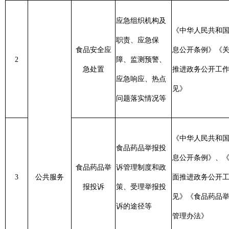
《中华人民共和国政府信
食品药品
举报投
息公开条例》
、《关于全
信息
食品药品
举
诉
管理制度和政
3
公共服务
面推进政务公开工作的意
日起2
报投诉
策、受理
举报投
见》《食品药品
举报投诉
作日
诉
的途径等
管理办法》
活动时间、活动
《中华人民共和国政府信
信息
食品用药安
地点、活动形
息公开条例》
、《关于全
4
日起7
全宣传活动
式、活动主题和
面推进政务公开工作的意
日内
内容等
见》