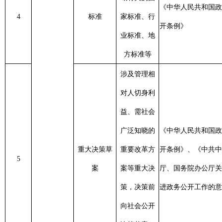
策，决策前
进政务公开工作的意见》
向社会公开
决策草案、
决策依据
预算、决算
《中华人民共和国政府信息公
“三公”经费
开条例》
、《国务院关于深化
财政资金信
安全生产专
按
6
预算管理制度改革的决定》、
息
项资金使用
时
《国务院办公厅关于进一步推
等财政资金
进预算公开工作意见的通知》
信息
《中华人民共和国政府信息公
开条例》
、《国务院关于深化
本单位采购
重点领域信
政府采购信
预算管理制度改革的决定》、
按
7
实施情况相
息公开
息
中办、国办印发《关于进一步
及
关信息