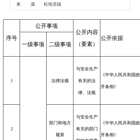
来 源
松他克镇
信
与安全生产
《中华人民共和国政府信息公
变
1
法律法规
有关的法
开条例》
2
律、法规
信
与安全生产
部门和地方
《中华人民共和国政府信息公
变
2
有关的部门
规章
开条例》
2
和地方规章
其他可以公
开的与安全
生产有关的
信
政策文件，
其他政策文
《中华人民共和国政府信息公
变
3
包括改革方
件
开条例》
2
案、发展规