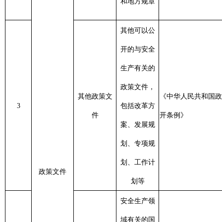
划、专项规
划、工作计
政策文件
划等
安全生产领
信
域有关的国
《中华人民共和国政府信息公
变
4
标准
家标准、行
开条例》
2
业标准、地
方标准等
涉及管理相
对人切身利
益、需社会
广泛知晓的
《中华人民共和国政府信息公
重大决策草
重要改革方
开条例》
、《中共中央办公
按
5
案
案等重大决
厅、国务院办公厅关于全面推