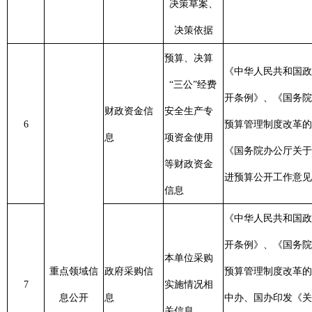
推进预算公开工作的意见》的
通知
本单位的办
《中华人民共和国政府信息公
事纪律,受理
办事纪律和
开条例》
、《中共中央 国务院
按
8
投诉、举
监督管理
关于推进安全生产领域改革发
及
报、信访的
展的意见》
途径等内容