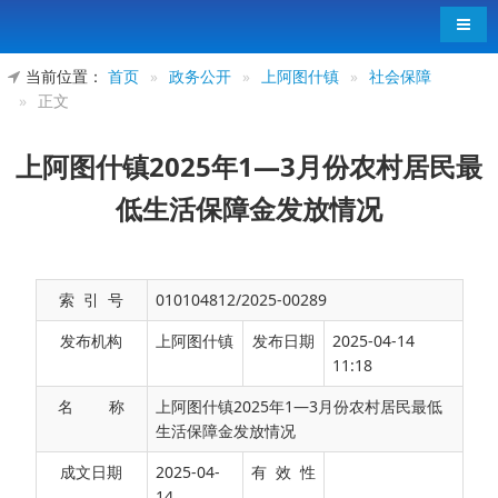
导航
当前位置：
首页
»
政务公开
»
上阿图什镇
»
社会保障
»
正文
上阿图什镇2025年1—3月份农村居民最
低生活保障金发放情况
索 引 号
010104812/2025-00289
发布机构
上阿图什镇
发布日期
2025-04-14
11:18
名 称
上阿图什镇2025年1—3月份农村居民最低
生活保障金发放情况
上阿图什镇
2025
年
1
—
3
月份发放农村居民最低
成文日期
2025-04-
有 效 性
14
生活保障金共计
613.84
万元。