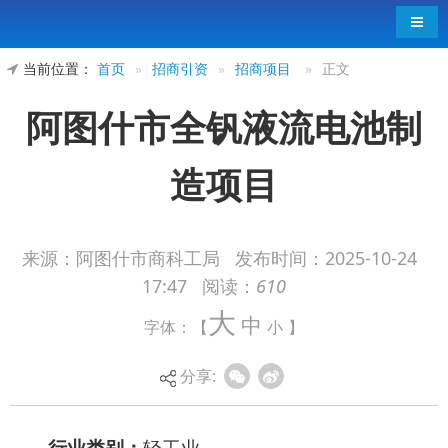
导航
当前位置：
首页
»
招商引资
»
招商项目
»
正文
阿图什市全钒液流电池制
造项目
来源：阿图什市商科工局
发布时间：
2025-10-24
17:47
阅读：
610
行业类别：
轻工业
大
中
字体：【
小
】
项目建设地点：
阿图什工业园区
预计总投资（亿元）：
5
分享:
项目建设：
克州资源丰富，全钒液流电池作为
一种新型储能技术，因其长循环寿命、高效率和可