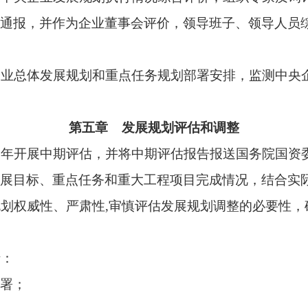
总结评估，作为下一个规划期发展规划编制的重要依据。国务院
展规划执行情况、重大工程项目实施情况、重点任务完成情况，
有关规定进行提示、约谈或通报，对偏离发展规划方向盲目投资等
第六章 附 则
重大事项，依据公司章程、权责清单等制度应当提请股东会审议
履行或未正确履行发展规划管理职责造成国有资产损失或其他严
，移送有关纪检监察机构或司法机关处理。
参照本办法，结合实际制定本地区国有企业发展规划管理有关规
国务院国资委于2004年发布的《中央企业发展战略和规划管理办