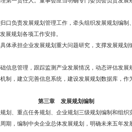
第三章 发展规划编制
点任务规划、企业规划三级规划编制和组织实施，加强与各管理
制中央企业总体发展规划，明确未来五年发展总体思路、发展目
规划重点任务安排编制相关规划，明确具体目标和举措。
体发展规划、重点领域规划和子企业规划，各级各类规划应当定
国家战略部署、行业发展要求，体现出资人意志，立足做强做优
脉的重要行业和关键领域集中，向关系国计民生的公共服务、应急
业，统筹发展和安全，确保内容完整、目标清晰、措施可行、科学
、编制起草、专家论证、内部决策等程序。董事会应当召开会议
展规划预研工作，深入研判内外部环境形势、行业发展态势，明