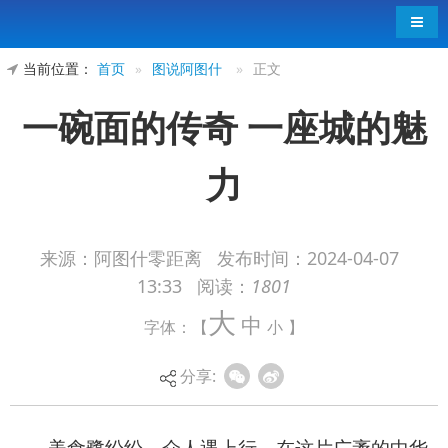
导航
当前位置：
首页
»
图说阿图什
»
正文
一碗面的传奇 一座城的魅
力
来源：阿图什零距离
发布时间：
2024-04-07
13:33
阅读：
1801
美食鹭纷纷，众人遇上行。在这片广袤的中华
大
中
字体：【
小
】
大地上，美食的种类繁多，各具特色。而在
其中
，
有一种美食以其独特的魅力和风味，
成为
无数人的
分享:
心头好，那便是
——
阿图什拌面，这不仅仅是一碗
面，更是一种文化，一种情感的寄托，一种味蕾的