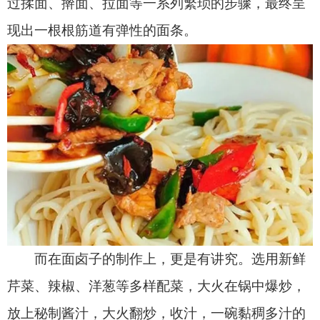
而在面卤子的制作上，更是有讲究。选用新鲜
芹菜、辣椒、洋葱等多样配菜，大火在锅中爆炒，
放上秘制酱汁，大火翻炒，收汁，一碗
黏稠
多汁的
面卤子就做好了，浇在面上，更是回味无穷呀！
阿图什拌面的魅力，除了制作工艺的精湛外，
更在于其独特的风味，面条筋道有弹性，入口爽滑
细腻，回味无穷，配料丰富多样，营养均衡，每一
口阿图什拌面，都是一场舌尖与味蕾碰撞的盛宴。
阿图什拌面不仅仅是一种食物，更是一种情感
的寄托和文化的传承，在阿图什市，大家用拉面来
庆祝重要的节日和喜庆的场合，也用它来款待远道
而来的客人，一碗热腾腾的拉面，传递着浓浓的人
情味和家的温馨。