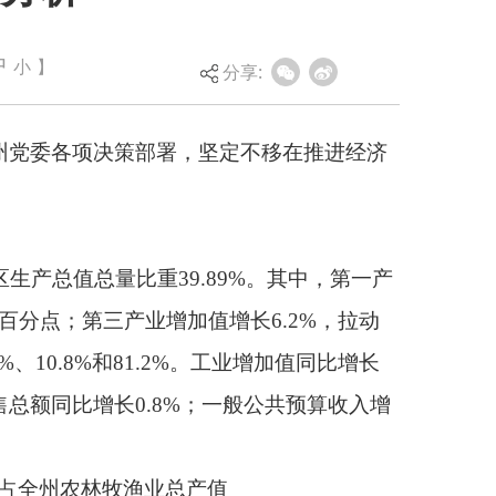
，坚定不移在推进经济
中
小
】
分享:
.89%。其中，第一产
值增长6.2%，拉动
%。工业增加值同比增长
%；一般公共预算收入增
产值
长6.9%；渔业产值