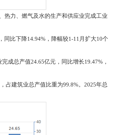
6.94亿元，同比增长
长65.11%。
1月回落4个百分点，占