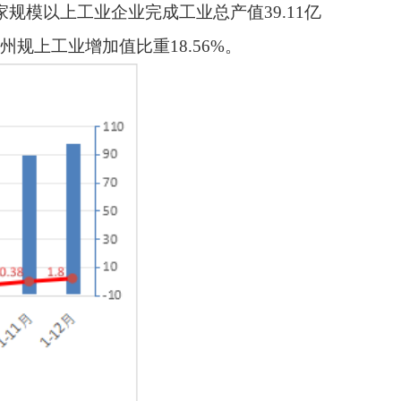
的生产和供应业完成工业
幅较1-11月扩大10个
，同比增长19.47%，
9.8%。2025年总