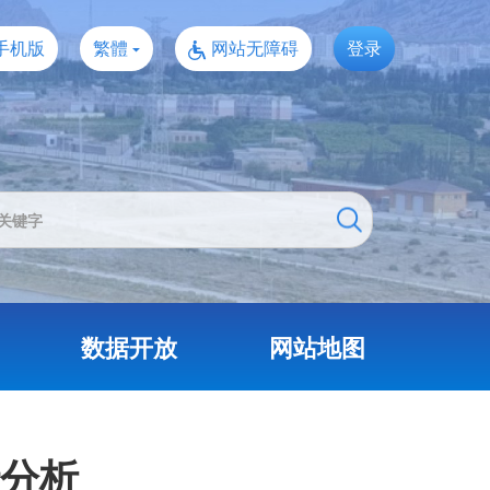
手机版
繁體
网站无障碍
登录
数据开放
网站地图
行分析