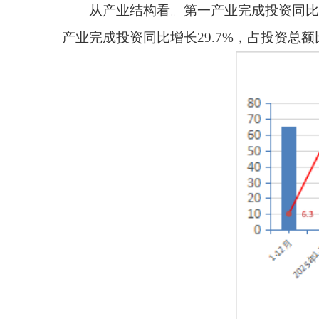
全市民生投资同比增长18.8%，拉动投资增长7.
资增长4.3%，卫生和社会工作业完成投资下降31.8%
建筑安装工程投资稳步增长。建筑安装工程投资同比增
同比下降4.6%；其他费用投资同比增长203.4%。
（五）房地产开发投资及销售快速增长。
1-12
分构成看。建安工程完成投资同比增长42.7%，
分用途看。住宅投资同比增长54.4%；商业营业用
房地产销售实现快速增长。1-12月，全市商品房销售
47.5%，商业营业房销售面积1.84万平方米，增长6.7%
商业营业房销售额1.18亿元，下降29.3%。
（六）消费市场发展后劲不足。
1-12月，全市完
州社消零总额比重48.1%。其中，限额以上单位社会消费
上社会消费品零售额比重72.7%。
2025年新增限额以上商贸企业和个体户共20家