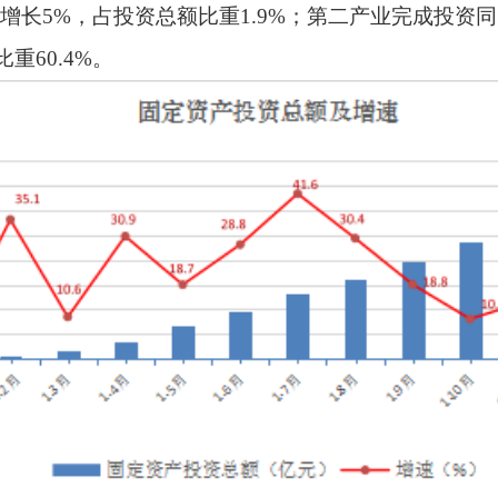
1个百分点，占投资总额比重40.7%。其中，房地产业完成投资增长2
，文化、体育和娱乐业完成投资增长324%。工业完成投资下降9.9
长10%，增速较1-11月提高1.7个百分点，占投资总额比重63
月，全市房地产开发投资同比增长51.5%，房地产开发投资占固定资
占全市房地产开发投资比重83%；土地购置费
等其他类
投资同比增长
房投资同比增长48.6%；
其他类
房屋投资同比增长26.7%。
面积24.24万平方米，同比增长43.6%。其中，住宅销售面积22
；商品房销售额13.09亿元，增长36.7%，其中，住宅销售额11.8
成社会消费品零售总额23.55亿元，同比增长0.8%，增速较1-9月
品零售额10.3亿元，同比下降3.2%，降幅较1-11月收缩1.4
，同比增长300%；其中，批发业4家，零售业9家，餐饮业7家，