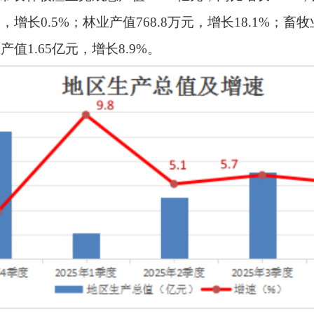
1-12月，全市工业增加值同比增长4.2%。34家规模以上工业企业完
8%，增速较1-11月提高2.2个百分点，占全州规上工业增加值比重1