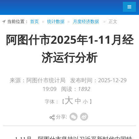
导航
当前位置：
首页
»
统计数据
»
月度经济数据
»
正文
阿图什市2025年1-11月经
济运行分析
来源：阿图什市统计局
发布时间：
2025-12-29
19:09
阅读：
1892
1-11月，阿图什市坚持以习近平新时代中国特
大
中
字体：【
小
】
色社会主义思想为指导，深入贯彻落实党中央、自
治区和自治州党委决策部署，深入学习贯彻党的二
分享:
十届四中全会精神、中央经济工作会议精神，完整
准确全面贯彻新发展理念，加快构建新发展格局，