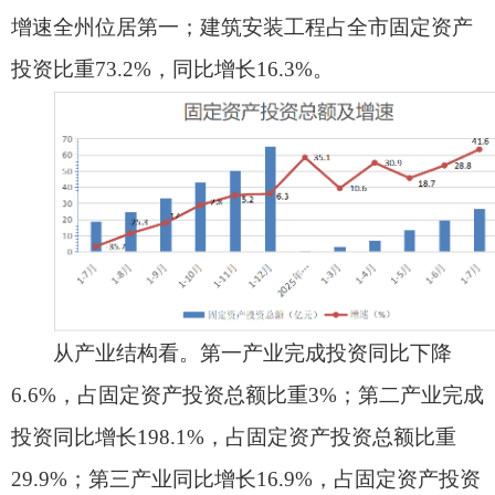
投资
总额比重3.8%。
从重点领域看。全市完成基础设施投资同比增
长34.9%，占固定资产投资总额比重15.7%，其中：
电力、热力、燃气及水的生产和供应业完成投资同
比增长353.4%，占固定资产投资总额比重7.4%；水
利、环境和公共设施管理业完成投资同比下降
23.3%，占固定资产投资总额比重4.4%，交通运
输、仓储和邮政业完成投资同比下降33.9%，占固
定资产投资总额比重3%；信息传输、计算机服务和
软件业完成投资占固定资产投资总额比重1.2%。
（三）房地产开发投资持续向好，销售持续快
速增长。
1-7月，全市房地产开发完成投资同比增长
14.7%，房地产开发投资占固定资产投资比重
32.8％。