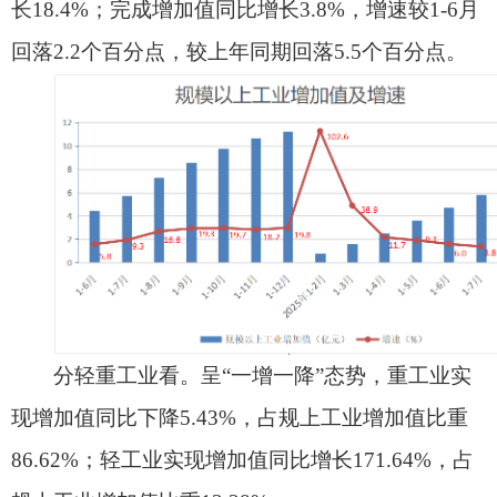
分轻重工业看。呈“一增一降”态势，重工业实
现增加值同比下降5.43%，占规上工业增加值比重
86.62%；轻工业实现增加值同比增长171.64%，占
规上工业增加值比重13.38%。
分三大门类看。制造业完成工业增加值同比下
降2.88%，占规上工业增加值比重66.75%；燃气、
电力、热力生产和供应业完成工业增加值同比增长
22.16%，占规上工业增加值比重13.22%。燃气、电
力、热力生产和供应业分别拉动规上工业增长3.39
个百分点、2.49个百分点，制造业下拉规上工业增
长2.06个百分点。
分行业看，10个工业行业大类中8个行业增加
值呈增长态势。其中，纺织业完成工业增加值同比