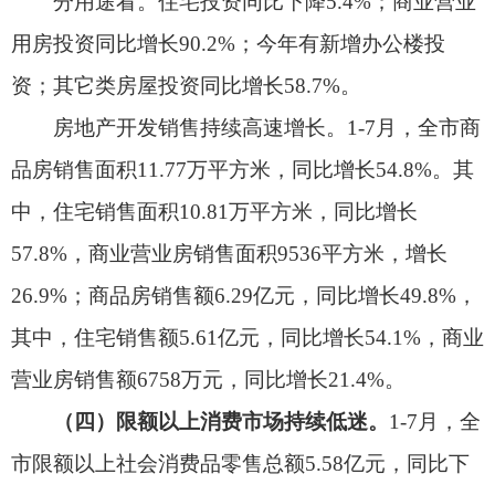
21.7%。
（五）一般公共预算收入稳步增长。
1-7月，一
般公共预算收入完成4.44亿元，同比增长17.13%。
其中，税收收入2.65亿元，增长16.28%；非税收入
1.79亿元，增长18.41%。一般公共预算支出32.98亿
元，增长23.35%。其中，一般公共服务支出3.12亿
元，教育支出9.53亿元，卫生健康支出1.92亿元。
（六）消费价格持续小幅增长。
1-7月，阿图什
市居民消费价格指数（CPI）同比增长0.1%。八大
类商品和服务价格呈“四涨一平三降”态势。其中，
衣着价格上涨5.6%，其他用品及服务价格上涨
6.6%，居住价格上涨1.5%；生活用品及服务价格增
长0.2%，教育文化娱乐价格较上年同期无变化，医
疗保健价格下降1.4%，交通通信价格下降3.6%，食