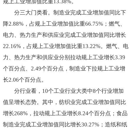
增长268%，拉动规上工业增长8.24个百分点；食品
制造业完成工业增加值同比增长30.27%；造纸和纸
制品业完成工业增加值同比增长51.29%；化学原料
和化学制品制造业完成工业增加值同比增长
64.11%；电力、热力生产和供应业完成工业增加值
同比增长28.18%；燃气生产和供应业完成增加值同
比增长9.83%。