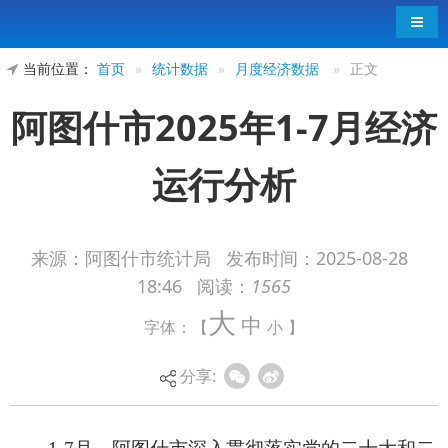
导航
当前位置：
首页
»
统计数据
»
月度经济数据
»
正文
阿图什市2025年1-7月经济
运行分析
来源：阿图什市统计局
发布时间：
2025-08-28
18:46
阅读：
1565
1-7月，阿图什市深入贯彻落实党的二十大和二
大
中
字体：【
小
】
十届二中、三中全会精神，贯彻落实
习近平总书记
关于新疆工作的重要讲话和重要指示批示精神
，完
分享:
整准确全面贯彻新时代党的治疆方略，把推进中华
民族共同体建设作为一切工作的主线，坚持稳中求