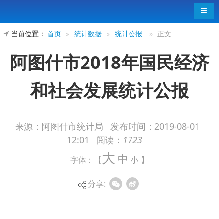
导航
当前位置：
首页
»
统计数据
»
统计公报
»
正文
阿图什市2018年国民经济
和社会发展统计公报
来源：阿图什市统计局
发布时间：
2019-08-01
12:01
阅读：
1723
大
2018年，在习近平新时代中国特色社会主义思
中
字体：【
小
】
想的指引下，在自治州党委、人民政府的坚强领导
下，在江苏省昆山市的大力援助下，市委、人民政
分享:
府团结带领全市各族人民，紧紧围绕社会稳定和长
治久安总目标，全面落实“1+3+3+改革开放”工作部