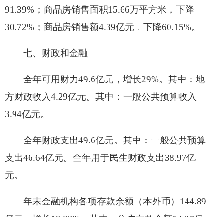
足球场、格达良乡文化广场和阿湖乡、格达良乡农
民体育健身项目。
十、环境和应急管理
持续推进南北山、天然林保护、防沙治沙等工
程，完成人工造林0.9万亩，补植补造2.2万亩。
大力实施“生态立市”战略，加强重大全面水资
源论证和饮用水水源地保护工作。河(湖)长制全面
落实，全市主要河流、集中式饮用水源地水质达标
率均为100%。
全年城市维护建设资金支出4.95亿元。实有城
市道路面积265.46万平方米。排水管道总长度84.88
公里。供水综合生产能力3.2万立方米／日；供水总
量889万吨。污水集中处理率78.55%。垃圾填埋场