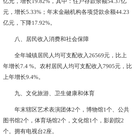
12个，生活垃圾无害化处理率100%。绿地面积
342.82公顷，其中：公园绿地面积108.21公顷。
全年规模以上企业综合能源消费量比上年下降
22.16%，增速比上年回落109.06个百分点；其中六
大高耗能行业能源消费量比上年下降43.65%，增速
比上年回落131.43百分点；重点耗能工业企业单位
吨原煤生产综合能耗增长0.44%；吨水泥综合能耗
下降1.6%吨标准煤。
全市空气质量
优良天数115天，沙尘或浮尘天
气62天，自然优良天数42%，扣除沙尘后占60%。
全年，阿图什市河流水质、集中饮用水水源水质均
为III类水质，达到100%。全年水环境质量保持稳
定。