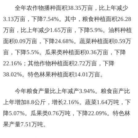
吨，增长0.53%。奶产量2.1万吨，增长6.67%。其
中：生牛奶产量1.98万吨，增长4.2%。全年水产品
产量197吨，增长2.6%。
三、工业和建筑业
全市规模以上工业企业1
4
家。全年全部工业总
产值
14.45
亿元，同比
下降37.3
%（
可比价
）。其中
规模以上工业完成总产值
10.78
亿元，同比下降
27.6
%
（可比价）
；规模以下工业完成总产值
3.67
亿
元,
同比
下降
55
%
（可比价）
。规模以上工业实现工
业增加值
4.87
亿元，同比
下降6.88
%
。
规模以上工业：
按轻重工业划分，轻工业产值
1.39
亿元，同比下降
43.08
%
（现价）
;重工业产值
9.39
亿元，同比
下降3.56
%
（现价）
。按行业大类