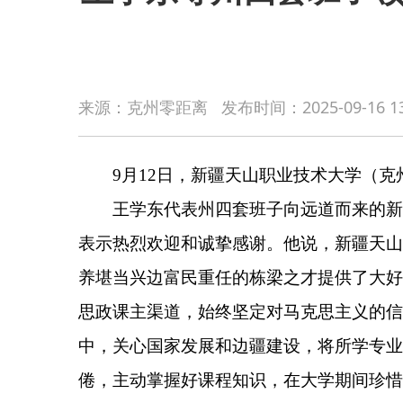
9月12日，新疆天山职业技术大学（克州校区）举
来源：克州零距离
发布时间：
2025-09-16 1
王学东代表州四套班子向远道而来的新同学及学
表示热烈欢迎和诚挚感谢。他说，新疆天山职业技术
养堪当兴边富民重任的栋梁之才提供了大好平台。希
思政课主渠道，始终坚定对马克思主义的信仰、对中
中，关心国家发展和边疆建设，将所学专业与守边、
倦，主动掌握好课程知识，在大学期间珍惜同窗情谊
心、边疆有我”的青春誓言。
新疆天山职业技术大学创办人郎涛在开学典礼上
斗拼搏，学好知识、练好技能，为国家建设、社会发
典礼上，自治区人民政府专职督学，新疆天山职
州党委、人大常委会、政府、政协领导班子成员