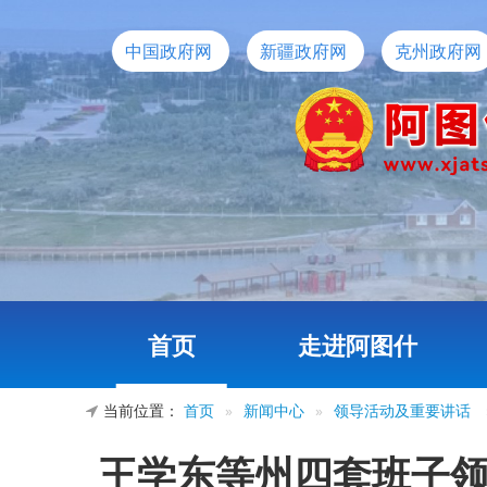
中国政府网
新疆政府网
克州政府网
首页
走进阿图什
当前位置：
首页
»
新闻中心
»
领导活动及重要讲话
王学东等州四套班子领