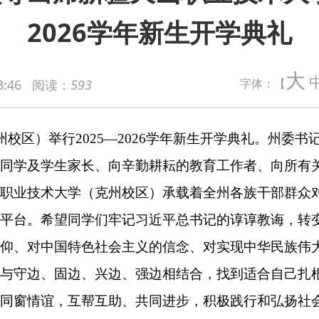
2026学年新生开学典礼
行2025—2026学年新生开学典礼。州委书记王学东出席典礼并讲
大
字体：【
3:46
阅读：
593
生家长、向辛勤耕耘的教育工作者、向所有关心支持克州教育事
大学（克州校区）承载着全州各族干部群众对教育高质量发展的热
望同学们牢记习近平总书记的谆谆教诲，转变角色，以全新面貌迎
国特色社会主义的信念、对实现中华民族伟大复兴的信心，将个人
固边、兴边、强边相结合，找到适合自己扎根的土壤。希望同学们
，互帮互助、共同进步，积极践行和弘扬社会主义核心价值观，用
寄语学子们在新疆天山职业技术大学（克州校区）这片沃土上，
展贡献力量，成就更加精彩的人生，成长为社会的有用之才。
业技术大学负责人致辞，教师代表、新生代表分别进行发言。
，州中级人民法院、人民检察院主要领导参加活动并与学生们共