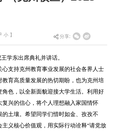
话。
中
小
】
业发展的社会各界人士
分享:
切期盼，也为克州培
接大学生活。利用好
理想融入家国情怀
惜时如金、孜孜不
实际行动诠释“请党放
脚踏实地学习，矢志奋
同观看节目。（全媒体