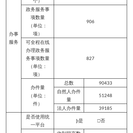
（单位：
天）
公开答复数
量
96
（单位：
条）
征集调查期
数
36
（单位：
互动
期）
交流
收到意见数
量
征集调查
14
（单位：
条）
公布调查结
果期数
36
（单位：
期）
访谈期数