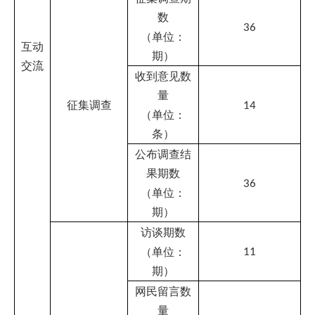
安全
量
0
防护
（单位：
个）
是否建立安
全监测预警
þ
是
□否
机制
是否开展应
þ
是
□否
急演练
是否明确网
站安全责任
þ
是
□否
人
是否有移动
þ
是
□否
新媒体
无
名称
信息发布量
（单位：
0
微博
条）
关注量
（单位：
0
移动
个）
新媒
体
阿图什政企通
名称
信息发布量
（单位：
135