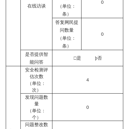
微信
条）
订阅数
（单位：
14168
个）
其他
无
þ
搜索即服务 □多语言版本
þ
无障
创新
碍浏览
□千人千网
发展
□其他
__________________________________
单位负责人
:周平
审
核人：
周平
填报人：
周俊杰
联系电话：
0908-7625527
填
报日期：
2024年1月11日