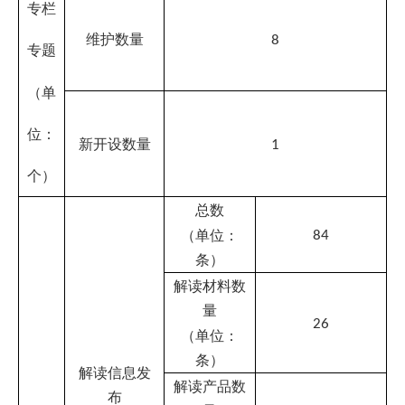
媒体评论文
章数量
21
（单位：
篇）
回应公众关
注热点或
重大舆情数
636
量（单位：
次）
是否发布服
þ
是
□否
务事项目录
注册用户数
（单位：
143910
个）
政务服务事
项数量
906
（单位：
项）
办事
服务
可全程在线
办理政务服