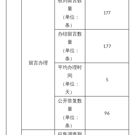
（单位：
11
期）
网民留言数
量
0
在线访谈
（单位：
条）
答复网民提
问数量
0
（单位：
条）
是否提供智
□是
þ
否
能问答
安全检测评
估次数
4
（单位：
次）
发现问题数
量
0
（单位：
个）
问题整改数