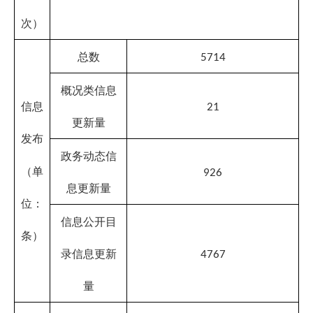
专栏
维护数量
8
专题
（单
位：
新开设数量
1
个）
总数
（单位：
84
条）
解读材料数
量
26
（单位：
条）
解读信息发
解读产品数
布
量
37
解读
（单位：
回应
个）