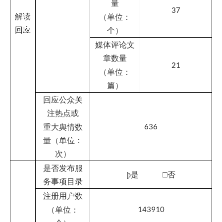
务事项数量
827
（单位：
项）
总数
90433
办件量
自然人办件
（单位：
51248
量
件）
法人办件量
39185
是否使用统
þ
是
□否
一平台
收到留言数
量
177
（单位：
条）
办结留言数
量
177
（单位：
条）
留言办理
平均办理时
间
5