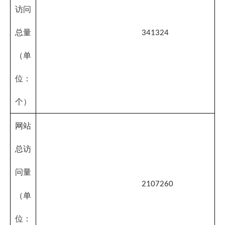
2107260
（单
位：
次）
总数
5714
概况类信息
信息
21
更新量
发布
政务动态信
（单
926
息更新量
位：
信息公开目
条）
录信息更新
4767
量