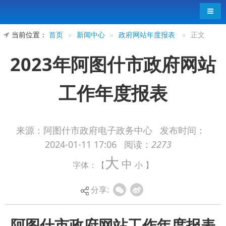
导航
当前位置：
首页
»
新闻中心
»
政府网站年度报表
»
正文
2023年阿图什市政府网站
工作年度报表
来源：阿图什市政府电子政务中心
发布时间：
2024-01-11 17:06
阅读：
2273
阿图什市
政府网站工作年度报表
大
中
字体：【
小
】
（
20
23
年度）
填报单位：
阿图什市政府电子政务
中心
分享:
网站
阿图什市人民政府网
名称