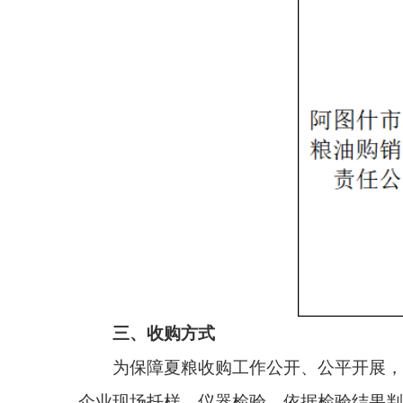
三、收购方式
为保障夏粮收购工作公开、公平开展，有种粮农
企业现场扦样、仪器检验，依据检验结果判定小麦等
申请复核。
四、粮食收购纪律
1.严禁拖欠售粮款、打“白条”和接受任何组织
2.严禁克扣斤两、压级压价、抬级抬价；
3.严禁弄虚作假，以次充好，以陈顶新，“先收后转”
4.严禁企业无证照收购和未张榜公布收购价格、
5.严禁未落实安全生产收粮，确保收购期间人员
6.严禁国有粮食企业和收储库点工作人员私自收
望广大种粮农民朋友和粮食经营者主动与粮食收