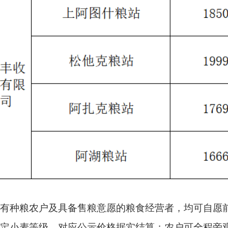
户及具备售粮意愿的粮食经营者，均可自愿前往公示收购库点售
级，对应公示价格据实结算；农户可全程旁观检验、过磅流程，对
或者个人的委托代扣、代缴税费及其他款项；
和收购“转圈粮”“超标粮”“人情粮”“关系粮”；
质量标准、水杂增扣量标准、结算方式等信息收粮；
、生产安全，坚决防范任何安全事故发生；
粮和借收购之机吃、拿、卡、要，做到廉洁收粮。
购企业对接联系，有序开展售粮工作。粮食收购企业严格遵守《