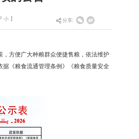
中
小
】
分享:
众便捷售粮，依法维护
条例》《粮食质量安全