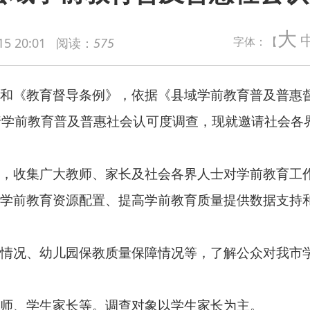
导条例》，依据《县域学前教育普及普惠督导评估办法》有关要求，
大
字体：【
15 20:01
阅读：
575
育普及普惠社会认可度调查，现就邀请社会各界参加调查的有关事
大教师、家长及社会各界人士对学前教育工作的真实感受、意见
资源配置、提高学前教育质量提供数据支持和决策依据。
儿园保教质量保障情况等，了解公众对我市学前教育认可度情况
家长等。调查对象以学生家长为主。
描二维码获取问卷并客观填答（附后）。社会认可度调查问卷分为
园长、教师），分别对不同对象进行调查。
所获取的数据由教育部统一管理，市及幼儿园相关人员不会接触