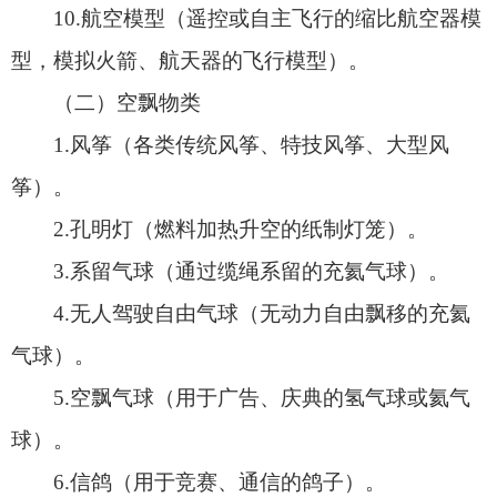
5.空飘气球（用于广告、庆典的氢气球或氦气
球）。
6.信鸽（用于竞赛、通信的鸽子）。
7.其他可能影响空中安全的人工漂浮物。
二、禁飞时段及区域
2025年9月19日0时至2025年10月5日24时，阿
图什市行政区域内全域禁飞。
三、管控措施
（一）禁飞时段及区域内禁止任何单位、组织
和个人从事“低慢小”航空器及空飘物体育、娱乐、
广告性等飞行活动。
（二）特殊任务豁免：应急救援、警务执勤等
飞行需提前24小时向空管部门申请批准报备。
（三）未经报备批准擅自飞行的一经发现将一
律击落。