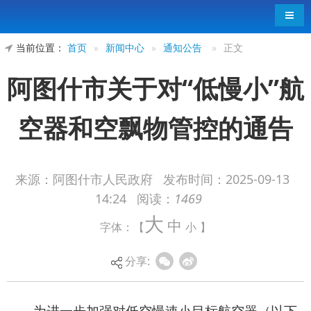
导航
当前位置：
首页
»
新闻中心
»
通知公告
»
正文
阿图什市关于对“低慢小”航
空器和空飘物管控的通告
来源：阿图什市人民政府
发布时间：
2025-09-13
14:24
阅读：
1469
为进一步加强对低空慢速小目标航空器（以下
大
中
字体：【
小
】
简称“低慢小”航空器）和空飘物的管理，确保自治
区成立70周年庆祝活动低空空域安全，根据《中华
分享:
人民共和国飞行基本规则》《通用航空飞行管制条
例》《无人驾驶航空器飞行管理暂行条例》《中华