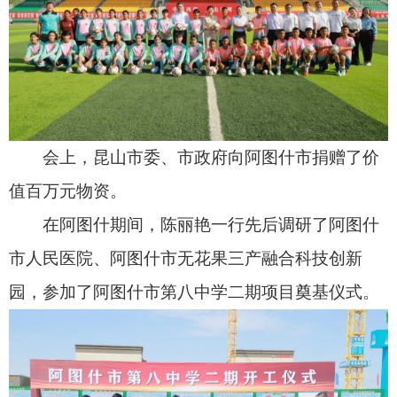
市领导艾合买提·买买提、魏光鸿、高豫立、何
晓波、郝文展、李文娟参加有关活动；昆山市领导
曾东、钱许东参加有关活动。（全媒体记者 赵海
滨）
责任编辑：高兰