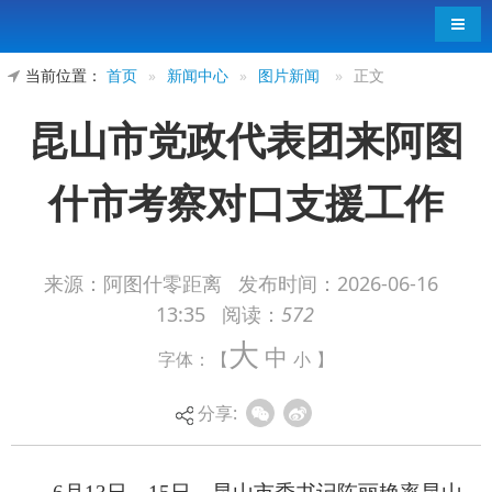
导航
当前位置：
首页
»
新闻中心
»
图片新闻
»
正文
昆山市党政代表团来阿图
什市考察对口支援工作
来源：阿图什零距离
发布时间：
2026-06-16
13:35
阅读：
572
6月13日—15日，昆山市委书记陈丽艳率昆山
大
中
字体：【
小
】
市党政代表团来阿图什市考察对口支援工作，阿图
什市委书记李新斌参加座谈交流并陪同考察。
分享: