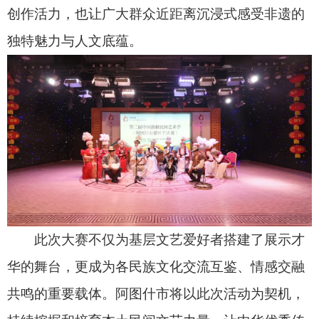
持续挖掘和培育本土民间文艺力量，让中华优秀传
统文化在新时代焕发新的生命力。
阿图什市文化馆馆长阿力努尔·沙吾提说：“本
次半决赛汇聚了全市顶尖的民间文艺力量，全方位
展示了阿图什非遗的独特风采。赛事不仅为民间艺
人提供了展示交流的舞台，更有效促进了本土文化
交融互通。下一步，阿图什市将持续深耕本土民间
艺术资源，深入挖掘传统文化内涵，扎实做好非遗
的传承、创新与推广工作。”（全媒体记者 古丽米