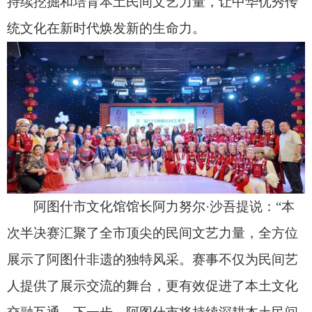
热·艾尼瓦尔 买地娜·帕拉提）
责任编辑：高兰