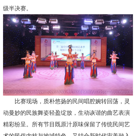
比赛现场，质朴悠扬的民间唱腔婉转回荡，灵
动曼妙的民族舞姿轻盈绽放，生动诙谐的曲艺表演
精彩纷呈。所有节目既原汁原味保留了传统民间艺
术的民俗内核与地域特色，又结合新时代审美融入
创新编排与表达形式，让传统民俗文化焕发全新活
力。
整场赛事氛围热烈浓厚，精彩节目轮番上演、
亮点不断。沉浸式的舞台呈现、极具感染力的现场