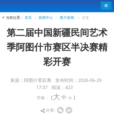
导航
当前位置：
首页
»
新闻中心
»
图片新闻
»
正文
第二届中国新疆民间艺术
季阿图什市赛区半决赛精
彩开赛
来源：阿图什零距离
发布时间：
2026-06-29
17:37
阅读：
423
6月25日，第二届中国新疆民间艺术季阿图什
大
中
市赛区半决赛在市融媒体中心演播大厅圆满举办。
字体：【
小
】
整场活动汇聚本土民俗特色、尽显多元民族风情，
分享:
为广大群众奉上了一场接地气、有底蕴、焕新风的