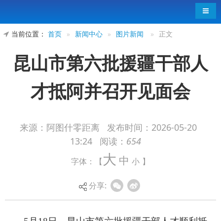
导航
当前位置：
首页
»
新闻中心
»
图片新闻
»
正文
昆山市第六批援疆干部人
才抵阿并召开见面会
来源：阿图什零距离
发布时间：
2026-05-20
13:24
阅读：
654
5月18日，昆山市第六批援疆干部人才顺利抵
大
中
字体：【
小
】
达阿图什，正式开启援疆工作新征程。当日下午，
昆山市送行团及第六批援疆干部人才乘机抵达喀什
分享:
徕宁国际机场，阿图什市相关负责同志在机场迎
接，对援疆干部人才的到来表示热烈欢迎，并简要