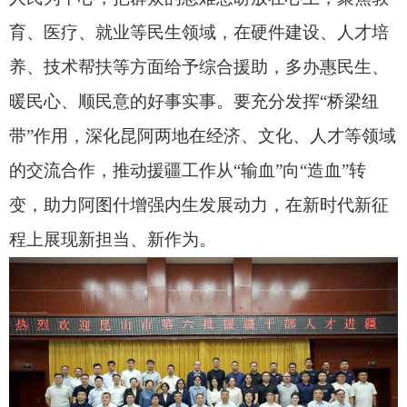
意做好服务保障。要坚持做到政治上充分信任、工
作上大力支持、生活上关心关爱，及时帮助解决实
际困难，消除一切后顾之忧，让援疆干部人才在阿
图什工作顺心、生活舒心。各接收单位要对援疆干
部人才高看一眼、厚爱三分，为他们开展工作提供
广阔空间，充分发挥“传帮带”作用，更好放大对口
援疆的综合效益。
阿图什市领导魏光鸿、郝文展，昆山市送行团
成员及昆山市第五批、第六批援疆干部人才参加会
议。（全媒体记者 曹学东 赵海滨）
责任编辑：高兰