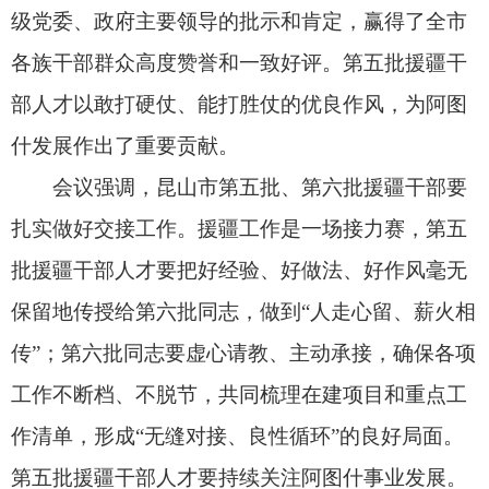
一段援阿路，一生援疆情。即将返回的援疆干部人
才要继续发挥桥梁纽带作用，发挥熟悉阿图什情况
的优势，发挥人才库和智囊团作用，聚焦产业援阿
和智力援阿，一如既往牵挂阿图什、宣传阿图什、
推介阿图什、支持阿图什，促进更多优势资源进入
阿图什，搭建更多合作共赢新平台。要带着家人常
回阿图什看看，阿图什的大门永远敞开。第六批援
疆干部人才要尽快融入阿图什各项建设。要尽快转
变角色、适应环境，虚心向第五批援疆同志学习，
向当地干部群众学习，深入基层、深入群众、深入
一线，摸清市情民情、找准工作切入点。要坚持以
人民为中心，把群众的急难愁盼放在心上，聚焦教
育、医疗、就业等民生领域，在硬件建设、人才培
养、技术帮扶等方面给予综合援助，多办惠民生、