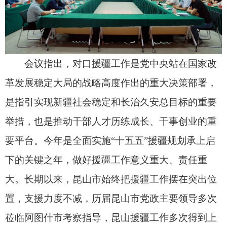
置，支援力度不减，历届昆山市党政主要领导多次
莅临阿图什市考察指导，昆山援疆工作多次得到上
级党委、政府主要领导的批示和肯定，赢得了全市
各族干部群众高度赞誉和一致好评。第五批援疆干
部人才以敢打硬仗、能打胜仗的优良作风，为阿图
什发展作出了重要贡献。
会议强调，昆山市第五批、第六批援疆干部要
扎实做好交接工作。援疆工作是一场接力赛，第五
批援疆干部人才要把好经验、好做法、好作风毫无
保留地传授给
第六批同志
，做到“人走心留、薪火相
传”；第六批同志要虚心请教、主动承接，确保各项
工作不断档、不脱节，共同梳理在建项目和重点工
作清单，形成“无缝对接、良性循环”的良好局面。
第五批援疆干部人才要持续关注阿图什事业发展。