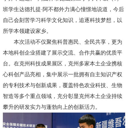
其中，新疆功能农业生物智造重点实验室带来
了雨生红球藻、蛋白核小球藻、胰岛果、开心果、
面包虫、药蝎六大核心科研成果，涵盖微藻高效培
育、特色昆虫蛋白资源化利用等前沿生物资源开发
领域，是团队深耕生物智造领域的最新突破。
“目前六大科研板块均已顺利完成实验室研发到
中试转化的关键阶段。我们希望借助科技活动周的
平台，对接更多产业与渠道合作伙伴，让富硒生物
制造等优质科技成果走出实验室、走进田间地头、
生产车间和百姓餐桌，真正地让科技赋能新疆高质
量发展。”新疆功能农业生物智造重点实验室科研骨