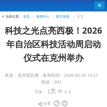
导航
当前位置：
首页
»
新闻中心
»
图片新闻
»
正文
科技之光点亮西极！2026
年自治区科技活动周启动
仪式在克州举办
来源：克州零距离
发布时间：
2026-05-26 13:27
阅读：
603
近日，以“奋进‘十五五’科技谱新篇”为主题的
大
中
2026年自治区科技活动周启动仪式，在克州阿图什
字体：【
小
】
市体育馆举办。
分享:
启动仪式现场氛围热烈、精彩纷呈。活动在开