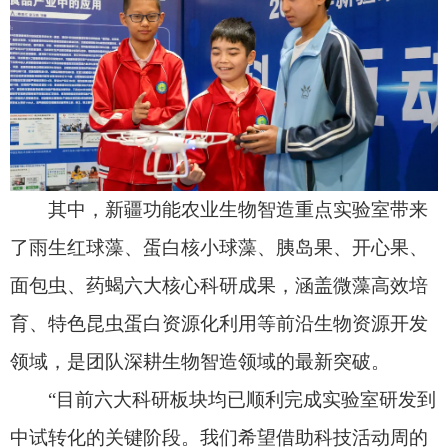
干徐伟程说。
近年来，科技活动周已成为展示科技成就、传
播科学知识、激发创新活力的重要平台，为新疆经
济社会高质量发展提供了坚实支撑。以此为契机，
本次2026年自治区科技活动周内容更趋丰富、覆盖
面更为广泛。除精彩的启动仪式及现场互动展览
外，一系列特色科普活动也将陆续落地开展，进一
步推动科学知识走进基层、服务民生。（全媒体记
者 高萌 王鹏飞）
责任编辑：高兰