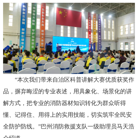
品，摒弃晦涩的专业表述，用具象化、场景化的讲
解方式，把专业的消防器材知识转化为群众听得
懂、记得住、用得上的实用技能，切实筑牢全民安
全防护防线。”巴州消防救援支队一级助理员马天浩
介绍道。
主题展览区域更是亮点纷呈、干货满满。现场
设置六大特色主题展区，涵盖科学家精神展示、科
技铸牢中华民族共同体意识、新疆科技成果、克州
科技成果、科技法律法规等多个板块。展区采用图
文科普、实物陈列、互动体验相结合的多元形式，
全方位、多角度展示新疆近年来在科技创新突破、
全民科学普及、科技法治建设、民生安全防护等领
域的丰硕成果，让广大群众直观感受新疆科技发展
的蜕变与成长。