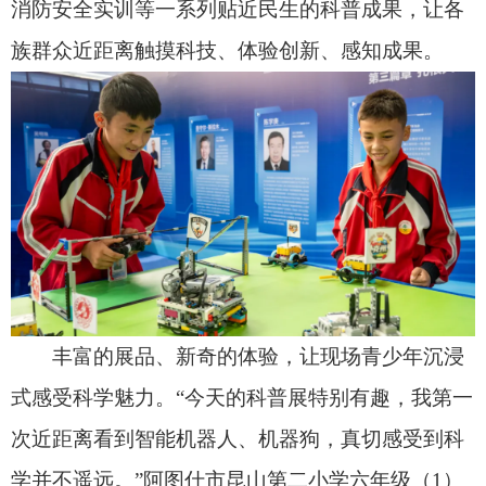
班学生达德扎提·阿不都外力满心憧憬地说道，今后
自己会刻苦学习科学文化知识，追逐科技梦想，以
所学本领建设家乡。
本次活动不仅聚焦科普惠民、全民共享，更为
本地科创企业搭建了展示交流、合作共赢的优质平
台。在克州科技成果展区，克州多家本土企业携核
心科创产品亮相，集中展示一批拥有自主知识产权
的专利技术与创新成果，覆盖特色农业科技、生物
智造等多个重点领域，充分彰显克州本土企业持续
攀升的研发实力与蓬勃向上的创新活力。