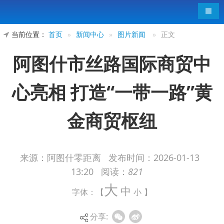
导航
当前位置：
首页
»
新闻中心
»
图片新闻
»
正文
阿图什市丝路国际商贸中
心亮相 打造“一带一路”黄
金商贸枢纽
来源：阿图什零距离
发布时间：
2026-01-13
13:20
阅读：
821
1月9日，阿图什市丝路国际商贸中心在万众期
大
中
盼中盛大启幕。这座集商贸流通、跨境电商、文化
字体：【
小
】
展示、休闲消费于一体的综合性商业地标，正式亮
分享:
相克州阿图什，为当地对外开放与高质量发展注入