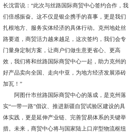
形成联动，推动商贸、自贸、数贸深度融合，助力
克州阿图什在全球产业链、供应链中提升核心竞争
力。
据阿图什市商务科技和工业信息化局招商引资
负责人吐尔逊江·吐尔洪介绍：“该项目得到州市两
级党委、政府的高度重视与大力支持。丝路国际贸
易中心不只是阿图什市的核心贸易载体，更是辐射
整个克州、联动喀什协同发展的重要平台。我们计
划在未来三到五年内，将其打造成为南疆地区业态
丰富、活力充沛的最繁荣贸易中心。”
据悉，阿图什市丝路国际商贸中心将持续优化
运营服务，依托克州阿图什招商引资平台的政策优
势，为入驻企业提供税收减免、审批提速等全方位
支持。这座崛起于丝路之上的商贸新地标，必将成