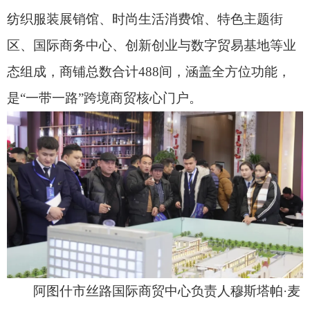
阿图什市丝路国际商贸中心负责人穆斯塔帕·麦
麦提说：“克州守着‘一带一路’的黄金区位，毗邻三
大口岸的开放优势就在眼前，我们打造这个平台，
初衷就是想架起一座‘双向奔赴’的桥梁——让中亚
的优质特产走进来，也让中国的好产品更顺畅地走
出去。未来，我们会继续优化服务，用好税收减
免、审批提速这些政策红利，和入驻企业一起成
长，让这个商贸中心真正成为汇聚人流、物流、资
金流的‘丝路黄金枢纽’，为克州阿图什的对外开放
贡献力量。”
招商启动仪式上，共有15家意向合作单位进行