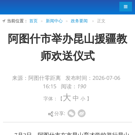
导航
当前位置：
首页
»
新闻中心
»
政务要闻
»
正文
阿图什市举办昆山援疆教
师欢送仪式
来源：阿图什零距离
发布时间：
2026-07-06
16:15
阅读：
190
7月3日，阿图什市在市昆山育才学校举行昆山
大
中
字体：【
小
】
援疆教师欢送仪式，市委副书记、昆山援疆工作组
组长高豫立、昆山援疆工作组部分成员与市昆山育
分享:
才学校师生代表、家长代表一同送别圆满完成支教
任务、即将返程的全体昆山援疆教师。