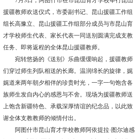
宛转悠扬
的《送别》乐曲缓缓响起，援疆教师
们穿过师生列队相送的长廊。温润绵长的旋律，娓
娓道来两年朝夕相伴的珍贵时光，一字一句饱含各
族师生发自内心的感恩与不舍。现场为援疆教师送
上饱含新疆特色、承载深厚情谊的纪念品，以此致
谢全体支教教师的倾情付出。
阿图什市昆山育才学校教师阿依提拉·图尔迪感
慨道：“感恩援疆老师陪伴孩子们成长，也感谢我的
援疆师傅徐程老师悉心指引我教学带班。所有荣誉
离不开各位千里支教的付出，祝愿老师们归途平
安，我们永远盼你们常回第二故乡。”
阿图什市昆山育才学校五年级四班学生塔吉古
丽·阿布力克木说：“今天一起欢送援疆老师们，我
的心里非常舍不得，我非常感谢他们教会我很多知