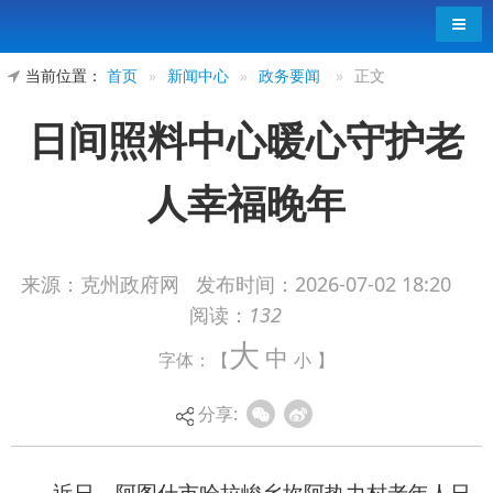
导航
当前位置：
首页
»
新闻中心
»
政务要闻
»
正文
日间照料中心暖心守护老
人幸福晚年
来源：克州政府网
发布时间：
2026-07-02 18:20
阅读：
132
近日，阿图什市哈拉峻乡坎阿热力村老年人日
大
中
字体：【
小
】
间照料中心正式揭牌并投入运营。
崭新的日间照料中心落地乡村，让辖区老年群
分享:
体收获满满的幸福感。独居老人艾来提·马开力满心
欢喜地说：“村里建起了日间照料中心，这里环境整