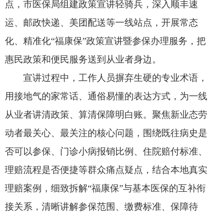
动者最关心、最关注的核心问题，围绕既往病史是
否可以参保、门诊小病报销比例、住院赔付标准、
理赔流程是否便捷等群众痛点疑点，结合本地真实
理赔案例，细致拆解“福康保”与基本医保的互补衔
接关系，清晰讲解参保范围、缴费标准、保障待
遇、理赔流程等关键内容，全方位解答大家的疑
问，彻底打消了新业态劳动者的参保顾虑。本次宣
讲活动累计吸引百余名一线从业者参与学习，30余
人现场成功完成参保缴费。
“以前网上看信息真假难辨，心里没底。这次医
保局的人亲自来，讲得全是干货，还手把手教我在
手机上操作，当场我就办了！”顺丰快递员帕提古丽
·艾山在现场感慨道。
“快递员、外卖骑手等新业态劳动者是城市运转