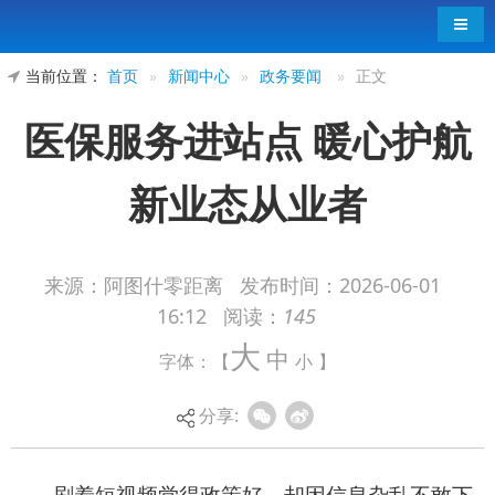
导航
当前位置：
首页
»
新闻中心
»
政务要闻
»
正文
医保服务进站点 暖心护航
新业态从业者
来源：阿图什零距离
发布时间：
2026-06-01
16:12
阅读：
145
刷着短视频觉得政策好，却因信息杂乱不敢下
大
中
字体：【
小
】
手；想买保险，却因为整天跑单没空去窗口咨询。
这是此前阿图什市众多快递员、外卖骑手等新就业
分享:
形态劳动者，在了解医保惠民政策时普遍遇到的难
题。