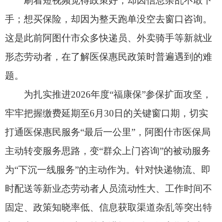
为扎实推进2026年度“福康保”参保扩面攻坚，
牢牢把握缴费延期至6月30日的关键窗口期，切实
打通医保惠民服务“最后一公里”，阿图什市医保局
主动转变服务思路，变“群众上门咨询”的被动服务
为“下沉一线服务”的主动作为。针对快递物流、即
时配送等新业态劳动者人员流动性大、工作时间不
固定、政策知晓率低、信息获取渠道杂乱等突出特
点，市医保局组建政策宣讲轻骑兵，深入顺丰速
运、邮政快递、美团配送等一线站点，开展常态
化、精准化“福康保”政策宣讲暨参保办理服务，把
惠民政策和便民服务送到从业者身边。
宣讲过程中，工作人员摒弃生硬的专业术语，
用接地气的家常话、通俗易懂的表达方式，为一线
从业者讲清政策、算清保障明白账。聚焦新业态劳