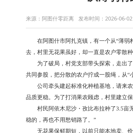
在阿图什市阿扎克镇，有一个从“薄弱村”逆袭成
来源：阿图什零距离
发布时间：
2026-06-02
去，村里无花果虽好，却一直是农户零散种植、单打
为了破局，村党支部带头探索，走出了一条“支部
共同参股，把分散的农户拧成一股绳，从“小打小闹”
公司牵头建起标准化种植基地，请来农技专家手
品质更稳。为了打消果农顾虑，村里建立保底溢价收
村民阿依木尼沙・孜比布拉种了3.5亩无花果，
稳的，再也不用愁销路了。”
无花果保鲜期短，以前只能本地卖、价格低。如
期从3-5天延长到15-20天。销路一下子打开，电
不只卖果子，村里还把田园风光和民俗结合，打
收入达15万元。一颗无花果，盘活一个村；一条产业