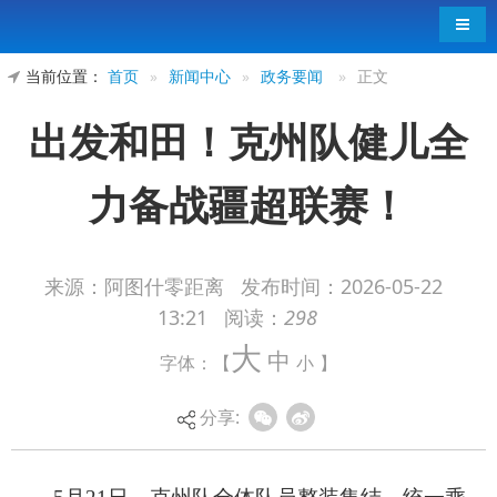
导航
当前位置：
首页
»
新闻中心
»
政务要闻
»
正文
出发和田！克州队健儿全
力备战疆超联赛！
来源：阿图什零距离
发布时间：
2026-05-22
13:21
阅读：
298
5月21日，克州队全体队员整装集结，统一乘
大
中
字体：【
小
】
坐大巴从阿图什市正式启程，奔赴和田洛浦县，全
力备战2026“同心杯”新疆足球超级联赛第二轮比
分享:
赛。
按照官方赛程，克州队将于5月24日在洛浦县