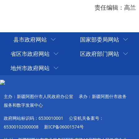
县市政府网站
国家部委局网站
省区市政府网站
区政府部门网站
地州市政府网站
主办：新疆阿图什市人民政府办公室
承办：新疆阿图什市政务
服务和数字发展中心
政府网站标识码：6530010001
公安机关备案号：
65300102000008
新ICP备06001574号