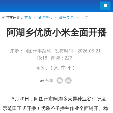
导航
当前位置：
首页
»
新闻中心
»
政务要闻
»
正文
阿湖乡优质小米全面开播
来源：阿图什零距离
发布时间：
2026-05-21
13:18
阅读：
227
5月20日，阿图什市阿湖乡天粟种业谷种研发
大
中
字体：【
小
】
示范田正式开播！优质谷子播种作业全面铺开、稳
步推进，田间一派繁忙劳作景象，预计今年十月迎
分享:
来成熟丰收。这片生机盎然的良田沃土，不仅孕育
着丰收希望，更为阿湖乡特色农业转型升级、提质
增效，助力乡村全面振兴积蓄充足力量。
地处帕米尔高原腹地的阿湖乡，坐拥得天独厚