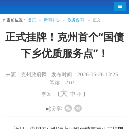
导航
当前位置：
首页
»
新闻中心
»
政务要闻
»
正文
正式挂牌！克州首个“国债
下乡优质服务点”！
来源：克州政府网
发布时间：
2026-05-26 13:25
阅读：
210
近日，中国农业银行上阿图什镇支行正式挂牌
大
中
字体：【
小
】
克州首个“国债下乡优质服务点”，标志着克州国债
服务向乡村基层延伸迈出关键一步，将有效打通国
分享:
债下乡“最后一公里”，让普惠金融红利直达乡村群
众。