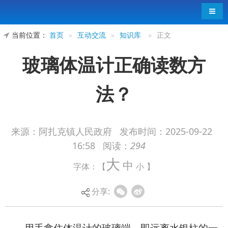
导航
当前位置：
首页
»
互动交流
»
知识库
»
正文
玻璃体温计正确读数方
法？
来源：阿扎克镇人民政府
发布时间：
2025-09-22
16:58
阅读：
294
用手拿住体温计的玻璃端，即远离水银柱的一
大
中
字体：【
小
】
端，使眼睛与体温计保持同一水平，然后慢慢转动
体温计，从正面看到很粗的水银柱对应的数值即为
分享:
体温的读数。读数时注意不要用手碰体温计的水银
端，否则会影响水银柱读数而造成测量不准。