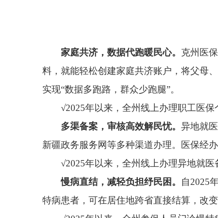
实现“数据多跑路，群众少跑腿”。
√2025年以来，全州线上办理职工医保个人账户
多渠备案，审核高效解民忧。
异地就医备案办理
新疆政务服务网等多种渠道办理。医保经办机构安排专
√2025年以来，全州线上办理异地就医备案申请审
慢病直结，减轻负担纾民困。
自2025年1月起
特病患者，可在居住地跨省直接结算，改变了原有手
√2025年以来，全州参保人员门诊慢特病
跨省异地
费用直结，凭证结算便民行。
就医购药纳入社保
费用报销直接结算。
√截至2025年4月，全州医保电子凭证激活59394
步，将持续强化医疗保障服务能力，优化办事流程，
组书记、副局长张瑛说。