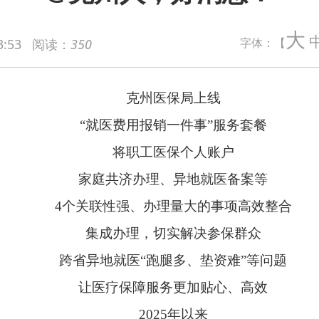
克州医保局上线
大
字体：【
3:53
阅读：
350
“就医费用报销一件事”服务套餐
将职工医保个人账户
家庭共济办理、异地就医备案等
4个关联性强、办理量大的事项高效整合
集成办理，切实解决参保群众
跨省异地就医“跑腿多、垫资难”等问题
让医疗保障服务更加贴心、高效
2025年以来
全州共受理相关业务申请118.98万人次
办结率达100%
工医保个人账户家庭共济，参保职工只需通过“新疆医保”小程序
女添加为成员。此后，家庭共济账户资金可用于支付定点医药机构