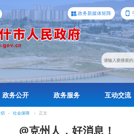
政务新媒体矩阵
政务公开
政务服务
互动交流
关切
»
社会保障
»
正文
@克州人，好消息！