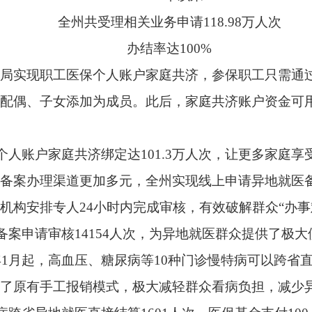
家庭共济绑定达101.3万人次，让更多家庭享受到医保政策的实惠
渠道更加多元，全州实现线上申请异地就医备案，参保群众可通过
人24小时内完成审核，有效破解群众“办事难、办事慢、办事繁
核14154人次，为异地就医群众提供了极大便利。
，高血压、糖尿病等10种门诊慢特病可以跨省直接结算办理，
办理
长
工报销模式，极大减轻群众看病负担，减少异地跑动。
就医直接结算
1601人次，医保基金支付100.9万元，让慢病患
卡“一件事联办”，参保群众凭借医保电子凭证或社保卡，可在本
5人，激活率95.65%，定点医疗机构使用电子凭证结算率67.55
提升医保经办服务水平，不断增强群众的获得感、幸福感和满意度