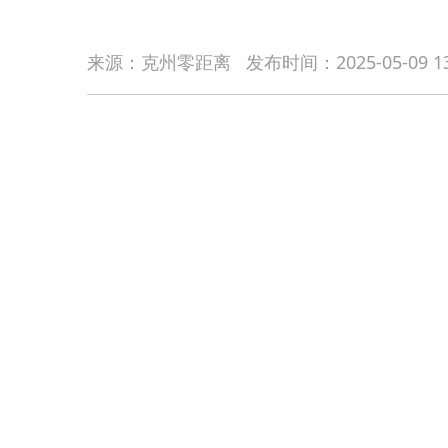
来源：克州零距离
发布时间：
2025-05-09 1
家庭共济，数据代跑暖民心。
克州医保局实现职
料，就能轻松创建家庭共济账户，将父母、配偶、子