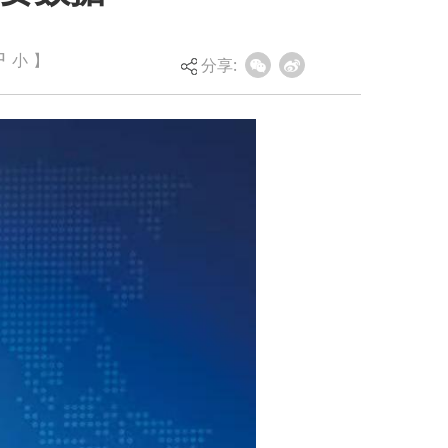
中
小
】
分享: