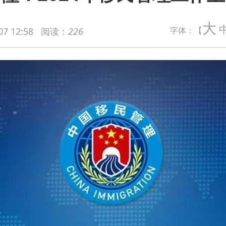
大
字体：【
07 12:58
阅读：
226