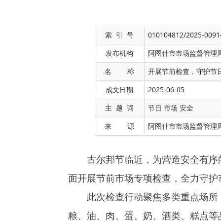
索 引 号
010104812/2025-0091
发布机构
阿图什市市场监督管理
名 称
开展节前检查，守护节
成文日期
2025-06-05
古尔邦节临近，为营造安全有序的节日市场
主 题 词
节日 市场 安全
面开展节前市场专项检查，全力守护市场秩序与
来 源
阿图什市市场监督管理
此次检查行动聚焦多类重点场所，执法人员
粮、油、肉、蛋、奶、酒类、糕点等品种开展检
制作过程、从业人员健康管理、食品标签标识等
检查，全力消除食品安全风险隐患。
在旅游市场监管方面，对景区周边商户也进
等商家经营行为，打击价格欺诈、虚假宣传等损