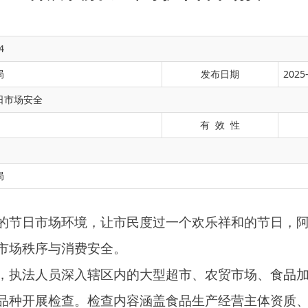
4
局
发布日期
2025-
日市场安全
有 效 性
环境，让市民度过一个欢乐祥和的节日，阿图什市市场监督管理
消费安全。
局
深入辖区内的大型超市、农贸市场、食品加工小作坊，聚焦热销
查。检查内容涵盖食品生产经营主体资质、食品采购索证索票、
关键环节，严查销售“三无”、过期变质、假冒伪劣食品等违法行
行了全面排查。严查强迫消费等违法违规行为，规范景区周边餐
害游客权益的行为，维护良好的旅游市场秩序。