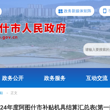
政务新媒体矩阵
政务公开
政务服务
互动交流
贴
»
正文
024年度阿图什市补贴机具结算汇总表(第一