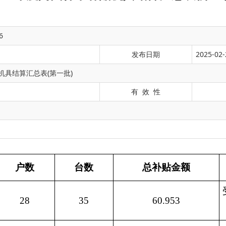
6
发布日期
2025-02-
机具结算汇总表(第一批)
有 效 性
台数
总补贴金额
备
注
受益户数: 28 户 机具数
35
60.953
总补贴: 60.953
受益户数: 17 户 机具数
21
19.615
总补贴: 19.615
受益户数: 14 户 机具数
18
32.561
总补贴: 32.561
受益户数: 108 户 机具