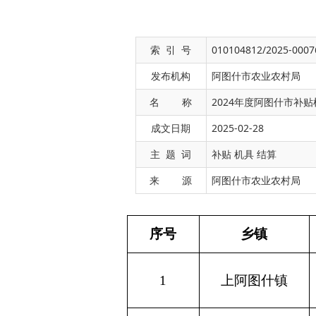
索 引 号
010104812/2025-0007
发布机构
阿图什市农业农村局
名 称
2024年度阿图什市补贴
成文日期
2025-02-28
序号
乡镇
户数
主 题 词
补贴 机具 结算
来 源
阿图什市农业农村局
1
上阿图什镇
28
2
阿扎克乡
17
3
阿湖乡
14