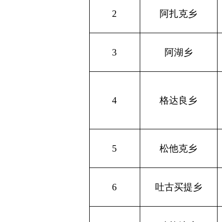
4
格达良乡
108
5
松他克乡
14
6
吐古买提乡
3
7
哈拉峻乡
8
合计
192