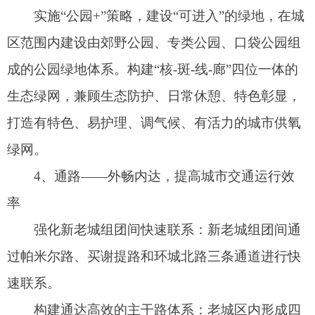
路、五小路等多条断头路，治理道路堵点。疏通城
市“毛细血管”，通过治理堵点接通“断头路”，改变
城市面貌，推动城市高质量发展。
（五）城市风貌分区及色彩引导
1、风貌分区
基于阿图什市城市总体景观风貌特色，全域依
山面水、山城相依，整体形成“三山两水润绿洲”的
景观格局，中心城区整体构建以文化特色为引领，
老城区、新城区、产业区三区协同、多点共生的风
貌结构，构建阿图什边塞丝路画卷的主题风貌。
2、色彩引导
规划对老城和新城进行分类色彩引导。老城住
宅建筑色彩基于现状城市色调基础，宜采用高明度
的淡黄、暖灰和驼色系作为基色调，新城住宅建筑
色彩宜采用高明度、中低彩度的淡黄、米白色系作