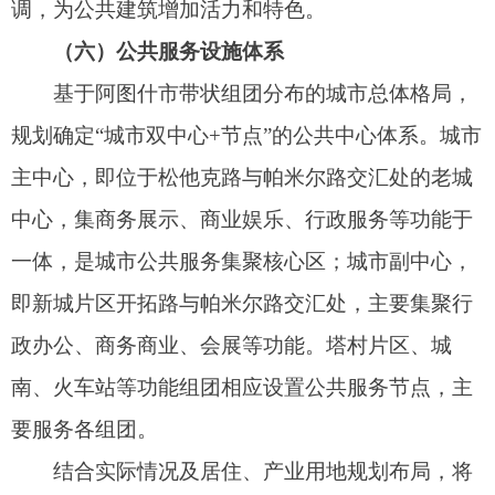
设置观景点，老城区观景点主要位于松他克路、站
前路沿线，新城片区位于振兴路与新城路交叉口附
近。
2、建筑高度引导
中心城区构建整体有序、分区协调的高度格
局。建立秩序协调的高度分区，划定五类建筑高度
分区；在局部核心地段及轴线区域适当增加开发强
度，以提升核心区的空间识别意象。
老城区构建大气疏朗、错落有致的高度格局。
结合人民广场周边、群众路与松他克路交叉口周
边、体育公园周边、站前片区等功能核心、门户节
点打造地标建筑群，统领老城区高度形态。
新城片区构建疏密有致、尺度宜人的高度格
局。重点管控新城路、振兴路沿线及友谊河东侧建