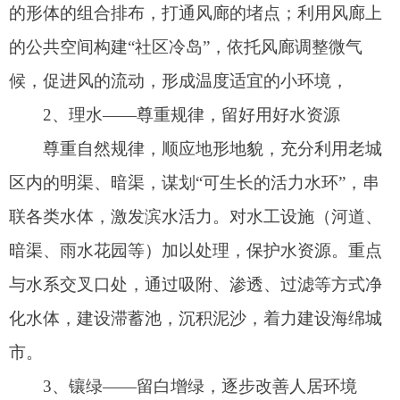
成的公园绿地体系。构建“核-斑-线-廊”四位一体的
生态绿网，兼顾生态防护、日常休憩、特色彰显，
打造有特色、易护理、调气候、有活力的城市供氧
绿网。
4、通路——外畅内达，提高城市交通运行效
率
强化新老城组团间快速联系：新老城组团间通
过帕米尔路、买谢提路和环城北路三条通道进行快
速联系。
构建通达高效的主干路体系：老城区内形成四
横三纵的主干路体系，新城形成两横两纵的主干路
体系，同时进一步补充次干路，加强支路微循环。
打通断头路，加强微循环：疏通老城区松他克
路、买谢提路、幸福南路、吾斯塘西路、光明南