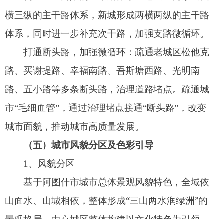
为基色调；老城公共建筑整体应以沉稳端庄大气的
氛围为主，建议使用石材作为主墙面体现地域文化
底蕴，新城公共建筑充分结合地域文化底蕴，宜采
用高明度、中低彩度的黄灰、淡黄色系作为基色
调，为公共建筑增加活力和特色。
（六）公共服务设施体系
基于阿图什市带状组团分布的城市总体格局，
规划确定“城市双中心+节点”的公共中心体系。城市
主中心，即位于松他克路与帕米尔路交汇处的老城
中心，集商务展示、商业娱乐、行政服务等功能于
一体，是城市公共服务集聚核心区；城市副中心，
即新城片区开拓路与帕米尔路交汇处，主要集聚行
政办公、商务商业、会展等功能。塔村片区、城
南、火车站等功能组团相应设置公共服务节点，主