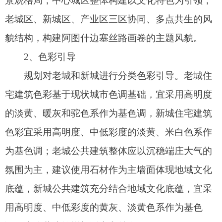
要服务各组团。
结合实际情况及居住、产业用地规划布局，将
阿图什中心城区划分为4个15分钟居住区生活圈和4
个产业社区生活圈，配套设置行政管理、文化、教
育、体育、医疗卫生、养老、商业等社区服务设
施。
（七）城市眺望系统与建筑高度引导
1、城市眺望系统
充分依托中心城区两山夹城、山水穿城的地形
特征，塑造帕米尔路城市中脊，分段引导管控塑
造，构建望山见水的景观视廊。规划确定中心城区
沿布古孜河、友谊河两大滨水景观廊道，以及友谊
路、人民路、文化路、
松他克路
、迎宾路、交通
路、振兴路和苏州路等多条观山视廊。各片区分别