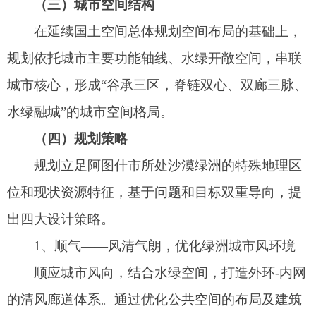
的形体的组合排布，打通风廊的堵点；利用风廊上
的公共空间构建“社区冷岛”，依托风廊调整微气
候，促进风的流动，形成温度适宜的小环境，
2、理水——尊重规律，留好用好水资源
尊重自然规律，顺应地形地貌，充分利用老城
区内的明渠、暗渠，谋划“可生长的活力水环”，串
联各类水体，激发滨水活力。对水工设施（河道、
暗渠、雨水花园等）加以处理，保护水资源。
重点
与水系
交叉口处，通过吸附、渗透、过滤等方式净
化水体，建设滞蓄池，沉积泥沙，着力建设海绵城
市。
3、镶绿——留白增绿，逐步
改善人居环境
实施“公园+”策略，建设“可进入”的绿地，在城
区范围内建设由郊野公园、专类公园、口袋公园组