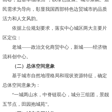
“一城两山水，中脊链双心，城分三组团，景靓
五节点，田园抱城苑”。
（三）城市空间结构
在延续国土空间总体规划空间布局的基础上，
规划依托城市主要功能轴线、水绿开敞空间，串联
城市核心，形成“谷承三区，脊链双心、双廊三脉、
水绿融城”的城市空间格局。
（四）规划策略
规划立足阿图什市所处沙漠绿洲的特殊地理区
位和现状资源特征，基于问题和目标双重导向，提
出四大设计策略。
1、顺气——风清气朗，优化绿洲城市风环境
顺应城市风向，结合水绿空间，打造外环-内网
的清风廊道体系。通过优化公共空间的布局及建筑