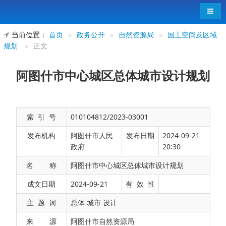
导航
当前位置：
首页
»
政务公开
»
自然资源局
»
国土空间及区域
规划
»
正文
阿图什市中心城区总体城市设计规划
索 引 号
010104812/2023-03001
发布机构
阿图什市人民
发布日期
2024-09-21
政府
20:30
名 称
阿图什市中心城区总体城市设计规划
2021年，自然资源部《国土空间规划城市设计
成文日期
2024-09-21
有 效 性
指南》（以下简称《指南》）正式发布实施，《指
主 题 词
总体 城市 设计
南》明确提出：城市设计是国土空间规划体系的重
来 源
阿图什市自然资源局
要组成部分，贯穿于国土空间规划建设管理的全过